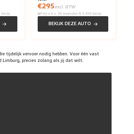
€
295
€
excl. BTW
0 km/pj
Prijs o.b.v. 36 maanden & 5.000 km/pj
P
BEKIJK DEZE AUTO
ie tijdelijk vervoer nodig hebben. Voor één vast
Limburg, precies zolang als jij dat wilt.