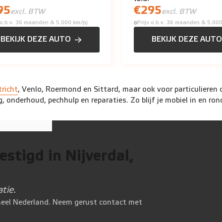
95
€
295
excl. BTW
excl. BTW
s o.b.v. 36 maanden & 5.000 km/pj
Prijs o.b.v. 36 maanden & 5.00
BEKIJK DEZE AUTO
BEKIJK DEZE AUTO
richt
, Venlo, Roermond en Sittard, maar ook voor particulieren d
onderhoud, pechhulp en reparaties. Zo blijf je mobiel in en rond 
estigd in
Nijverdal,
tie.
 heel Nederland. Neem gerust contact met