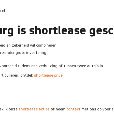
raf
rg is shortlease ges
heid en zekerheid wil combineren.
n zonder grote investering
ijvoorbeeld tijdens een verhuizing of tussen twee auto’s in
articulieren: ontdek
shortlease privé
.
ekijk onze
shortlease acties
of neem
contact
met ons op voor ee