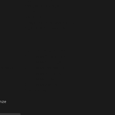
Klantenservice
Veelgestelde vragen
Contact
Disclaimer
Toegankelijkheidsverklaring
Algemene Voorwaarden
Populaire locaties
Shortlease Amsterdam
Shortlease Groningen
re lease
Shortlease Leeuwarden
Shortlease Rotterdam
Shortlease Utrecht
Shortlease Zwolle
Alle locaties
onze