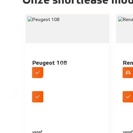
Onze shortlease mod
Peugeot 108
Ren
DAB+ Radio
Stan
LED koplampen
Airc
vanaf
vanaf