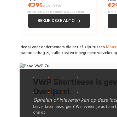
€
295
€
2
excl. BTW
Prijs o.b.v. 36 maanden & 5.000 km/pj
Prij
BEKIJK DEZE AUTO
Ideaal voor ondernemers die actief zijn tussen
Maast
maandbedrag zijn alle kosten inbegrepen: verzekering, 
VWP Shortlease is gev
Overijssel
.
Ophalen of inleveren kan op deze loca
Liever laten bezorgen? We leveren je auto in
ons op.