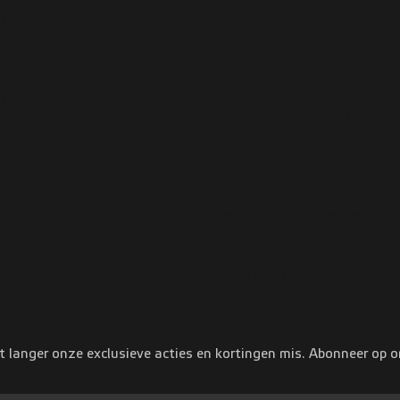
ease Zakelijk
Shortlease Privé
se zakelijk
Privé aanbod
 aanbod
Over privé shortlease
swagens
Auto huren
se
Auto abonnement
ase ZZP
Brommobiel
rmijn lease
Shortlease zonder BKR
VWP
Informatieve links
WP
Innameproces
es
Leasevormen vergelijken
rkwijze
Verschil shortlease en regulie
Shortlease begrippenlijst
Privacyverklaring
Pseudo-eindheffing
ive acties
t langer onze exclusieve acties en kortingen mis. Abonneer op 