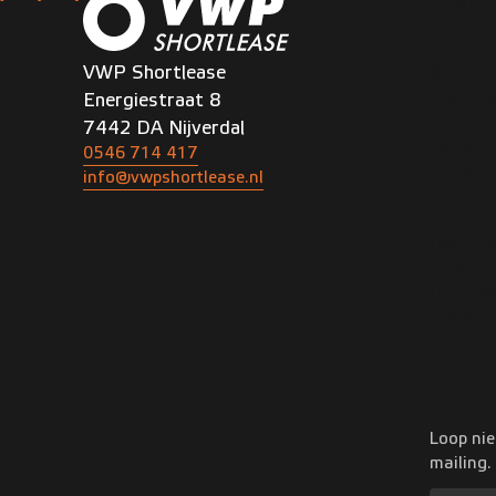
Shortl
Shortlea
Zakelijk
VWP Shortlease
Bedrijf
Flex lea
Energiestraat 8
Shortle
7442 DA Nijverdal
Korte te
0546 714 417
Merken
info@vwpshortlease.nl
Over 
Over V
Vacatur
Onze we
Nieuws
Exclus
Loop nie
mailing.