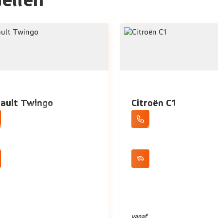
ellen
ault Twingo
Citroën C1
daard geleverd als 5 deurs
Bluetooth
onditioning
Elektrische ramen
vanaf