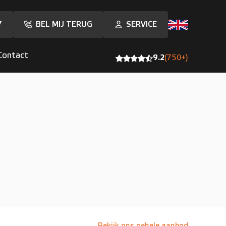
7
BEL MIJ TERUG
SERVICE
Contact
9.2
(750+)
Bekijk ons gehele aanbod