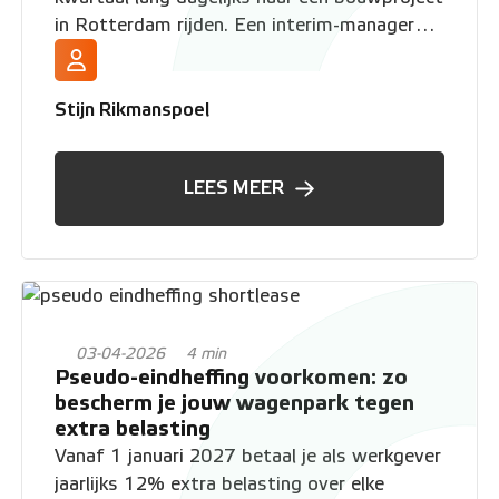
in Rotterdam rijden. Een interim-manager
die tot de zomer het financiële team
versterkt. Allemaal hebben ze tijdelijk een
auto nodig, maar geen van hen past in een
Stijn Rikmanspoel
regulier leasecontract van vier jaar.
Shortlease biedt een oplossing die
LEES MEER
meebeweegt met de duur van het project.
03-04-2026
4 min
Pseudo-eindheffing voorkomen: zo
bescherm je jouw wagenpark tegen
extra belasting
Vanaf 1 januari 2027 betaal je als werkgever
jaarlijks 12% extra belasting over elke