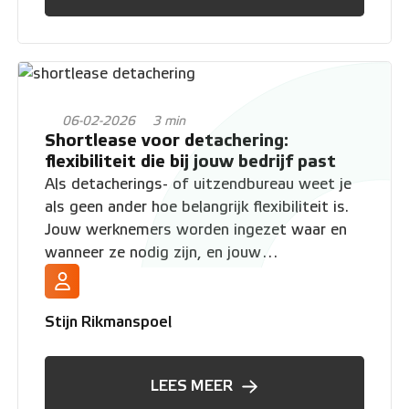
06-02-2026
3 min
Shortlease voor detachering:
flexibiliteit die bij jouw bedrijf past
Als detacherings- of uitzendbureau weet je
als geen ander hoe belangrijk flexibiliteit is.
Jouw werknemers worden ingezet waar en
wanneer ze nodig zijn, en jouw
bedrijfsvoering moet daar soepel op kunnen
inspelen. Waarom zou je wagenpark dan niet
net zo flexibel zijn?
Stijn Rikmanspoel
LEES MEER