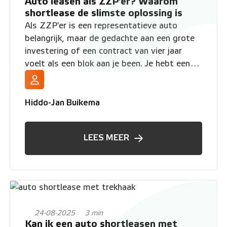
Auto leasen als ZZP'er? Waarom
shortlease de slimste oplossing is
Als ZZP'er is een representatieve auto
belangrijk, maar de gedachte aan een grote
investering of een contract van vier jaar
voelt als een blok aan je been. Je hebt een
oplossing nodig die net zo flexibel is als jij.
Lees hier waarom shortlease de beste
oplossing is voor jou.
Hiddo-Jan Buikema
LEES MEER
24-08-2025
3 min
Kan ik een auto shortleasen met