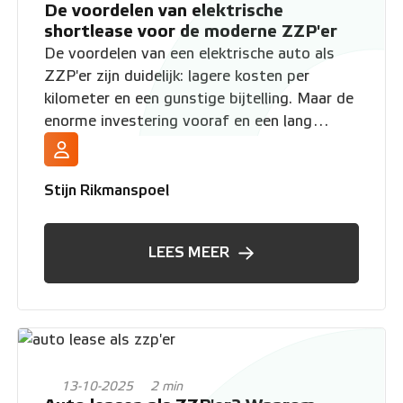
De voordelen van elektrische
shortlease voor de moderne ZZP'er
De voordelen van een elektrische auto als
ZZP'er zijn duidelijk: lagere kosten per
kilometer en een gunstige bijtelling. Maar de
enorme investering vooraf en een lang
contract voelen als een stap te ver. Je wilt
de voordelen, maar niet de financiële risico's.
Ontdek hier hoe shortlease dit voor je
Stijn Rikmanspoel
oplost.
LEES MEER
13-10-2025
2 min