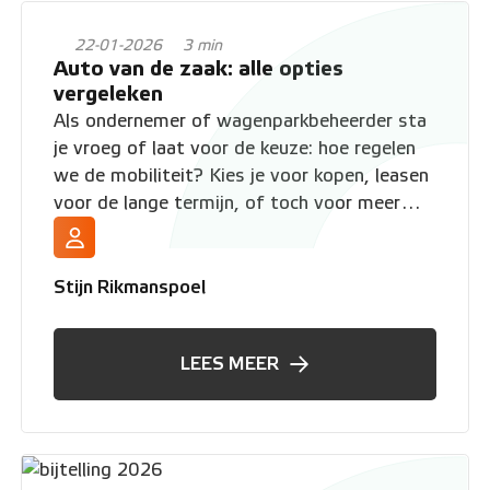
22-01-2026
3 min
Auto van de zaak: alle opties
vergeleken
Als ondernemer of wagenparkbeheerder sta
je vroeg of laat voor de keuze: hoe regelen
we de mobiliteit? Kies je voor kopen, leasen
voor de lange termijn, of toch voor meer
flexibiliteit? De "auto van de zaak" komt in
vele vormen, en elke vorm heeft zijn eigen
spelregels. In dit artikel zetten we alle
Stijn Rikmanspoel
mogelijkheden op een rij en leggen we uit
waarom flexibiliteit in de huidige markt vaak
LEES MEER
de sleutel tot succes is.