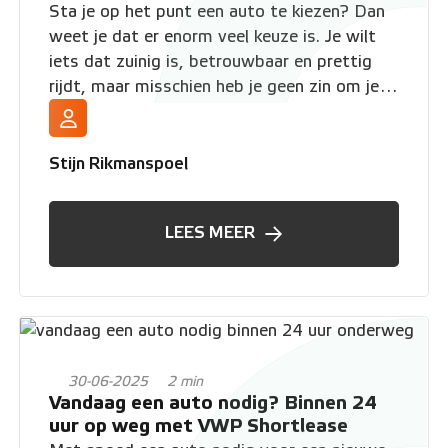
Sta je op het punt een auto te kiezen? Dan
weet je dat er enorm veel keuze is. Je wilt
iets dat zuinig is, betrouwbaar en prettig
rijdt, maar misschien heb je geen zin om je
voor jaren vast te leggen. Herkenbaar? Dan
hebben we goed nieuws. Bij VWP Shortlease
zijn we altijd op zoek naar de slimste auto’s
Stijn Rikmanspoel
voor onze klanten, en we hebben weer een
topper gevonden: de Mazda 2 Hybrid.
LEES MEER
30-06-2025
2 min
Vandaag een auto nodig? Binnen 24
uur op weg met VWP Shortlease