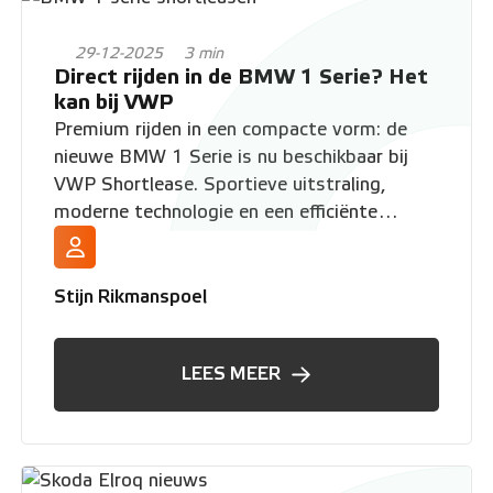
29-12-2025
3 min
Direct rijden in de BMW 1 Serie? Het
kan bij VWP
Premium rijden in een compacte vorm: de
nieuwe BMW 1 Serie is nu beschikbaar bij
VWP Shortlease. Sportieve uitstraling,
moderne technologie en een efficiënte
aandrijflijn maken dit de perfecte instapper
in het BMW-gamma. En het mooiste? Je
kunt er bij VWP Shortlease direct in rijden.
Stijn Rikmanspoel
LEES MEER