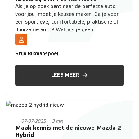
Als je op zoek bent naar de perfecte auto
voor jou, moet je keuzes maken. Ga je voor
een sportieve, comfortabele, praktische of
duurzame auto? Wat als je geen
compromissen zou hoeven te sluiten? Wij
denken dat dat kan, daarom hebben wij de
Kia XCeed Plug-In hybride in onze vloot
Stijn Rikmanspoel
opgenomen.
LEES MEER
07-07-2025
3 min
Maak kennis met de nieuwe Mazda 2
Hybrid