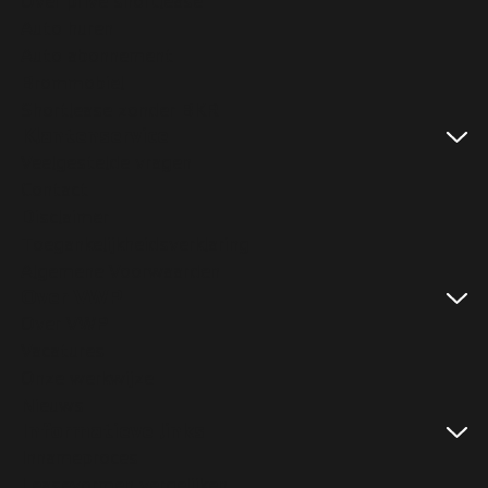
Over privé shortlease
Auto huren
Auto abonnement
Brommobiel
Shortlease zonder BKR
Klantenservice
Veelgestelde vragen
Contact
Disclaimer
Toegankelijkheidsverklaring
Algemene Voorwaarden
Over VWP
Over VWP
Vacatures
Onze werkwijze
Nieuws
Informatieve links
Innameproces
Leasevormen vergelijken