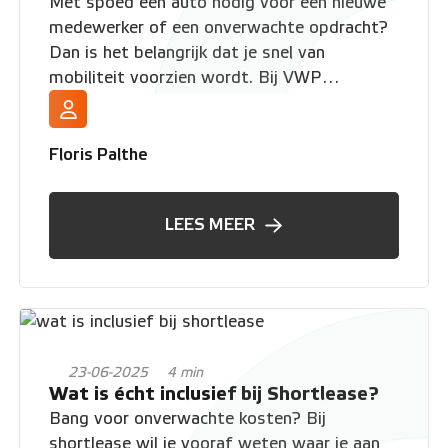
Met spoed een auto nodig voor een nieuwe
medewerker of een onverwachte opdracht?
Dan is het belangrijk dat je snel van
mobiliteit voorzien wordt. Bij VWP
Shortlease zorgen we dat uw bedrijf mobiel
blijft en u vaak al binnen 24 uur kunt rijden.
In deze blog ontdek je hoe wij dat doen.
Floris Palthe
LEES MEER
23-06-2025
4 min
Wat is écht inclusief bij Shortlease?
Bang voor onverwachte kosten? Bij
shortlease wil je vooraf weten waar je aan