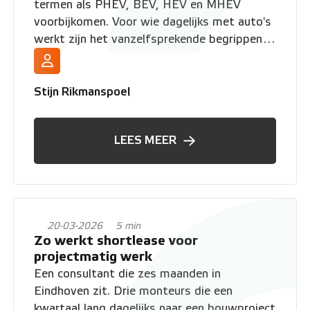
termen als PHEV, BEV, HEV en MHEV
voorbijkomen. Voor wie dagelijks met auto's
werkt zijn het vanzelfsprekende begrippen.
Voor wie gewoon een geschikte
shortleaseauto zoekt, is het een wirwar van
letters. In dit artikel leggen we elke
Stijn Rikmanspoel
afkorting helder uit en vertellen we wat de
keuze betekent voor jouw bijtelling en
LEES MEER
maandkosten.
20-03-2026
5 min
Zo werkt shortlease voor
projectmatig werk
Een consultant die zes maanden in
Eindhoven zit. Drie monteurs die een
kwartaal lang dagelijks naar een bouwproject