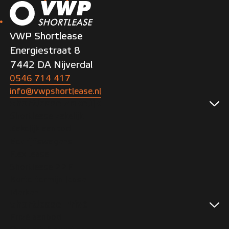
VWP Shortlease
Energiestraat 8
7442 DA Nijverdal
0546 714 417
info@vwpshortlease.nl
Shortlease Zakelijk
Shortlease zakelijk
Zakelijk aanbod
Bedrijfswagens
Flex lease
Shortlease ZZP
Korte termijn lease
Merken
Shortlease Privé
Privé aanbod