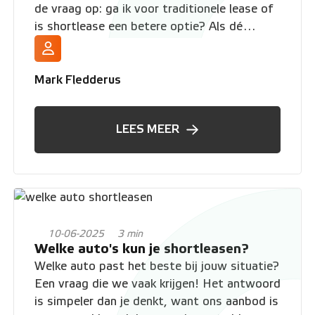
de vraag op: ga ik voor traditionele lease of
is shortlease een betere optie? Als dé
shortlease-specialist van Nederland zet
VWP Shortlease de belangrijkste verschillen
voor je op een rij, zodat je zelf een keuze
Mark Fledderus
kunt maken.
LEES MEER
10-06-2025
3 min
Welke auto's kun je shortleasen?
Welke auto past het beste bij jouw situatie?
Een vraag die we vaak krijgen! Het antwoord
is simpeler dan je denkt, want ons aanbod is