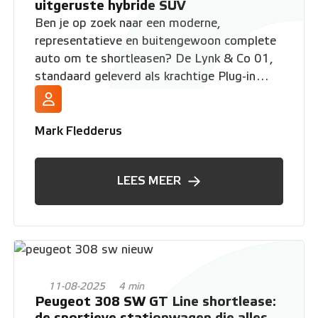
uitgeruste hybride SUV
Ben je op zoek naar een moderne,
representatieve en buitengewoon complete
auto om te shortleasen? De Lynk & Co 01,
standaard geleverd als krachtige Plug-in
Hybride met automaat, is dan een
uitstekende keuze. Bij VWP Shortlease rijd je
deze innovatieve SUV met een all-in
Mark Fledderus
shortleasecontract dat perfect past bij jouw
wensen, of je hem nu zakelijk rijdt of privé.
LEES MEER
11-08-2025
4 min
Peugeot 308 SW GT Line shortlease:
de sportieve stationwagen die alles