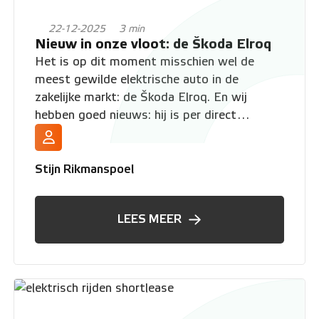
22-12-2025
3 min
Nieuw in onze vloot: de Škoda Elroq
Het is op dit moment misschien wel de
meest gewilde elektrische auto in de
zakelijke markt: de Škoda Elroq. En wij
hebben goed nieuws: hij is per direct
toegevoegd aan onze shortlease-vloot. Zoek
jij een moderne, ruime en elektrische SUV en
wil je snel de weg op? Dan is dit jouw kans
Stijn Rikmanspoel
om direct in te stappen.
LEES MEER