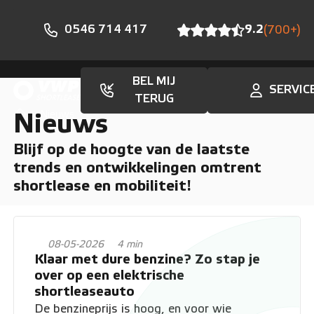
0546 714 417
9.2
(700+)
BEL MIJ
SERVIC
TERUG
Nieuws
Nieuws
Blijf op de hoogte van de laatste
trends en ontwikkelingen omtrent
shortlease en mobiliteit!
08-05-2026
4 min
Klaar met dure benzine? Zo stap je
over op een elektrische
shortleaseauto
De benzineprijs is hoog, en voor wie