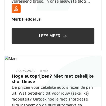
verrassend breed. In onze nieuwste blog
duiken we in ons aanbod en lichten we 5
totaal verschillende modellen voor je uit. Van
compact en zuinig tot sportief en volledig
Mark Fledderus
elektrisch.
LEES MEER
02-06-2025
4 min
Hoge autoprijzen? Niet met zakelijke
shortlease
De prijzen voor zakelijke auto's rijzen de pan
uit. Wat betekent dit voor jouw (zakelijke)
mobiliteit? Ontdek hoe je met shortlease
slim inspeelt op de dure automarkt en