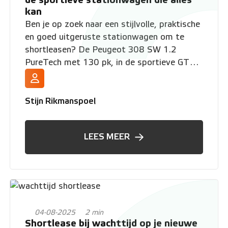
kan
Ben je op zoek naar een stijlvolle, praktische
en goed uitgeruste stationwagen om te
shortleasen? De Peugeot 308 SW 1.2
PureTech met 130 pk, in de sportieve GT
Line uitvoering en standaard voorzien van
automaat, is een uitstekende keuze. Bij VWP
Shortlease rijd je deze populaire auto met
Stijn Rikmanspoel
een all-in shortleasecontract dat perfect
past bij jouw wensen, of je nu zakelijk rijdt
LEES MEER
of privé.
04-08-2025
2 min
Shortlease bij wachttijd op je nieuwe