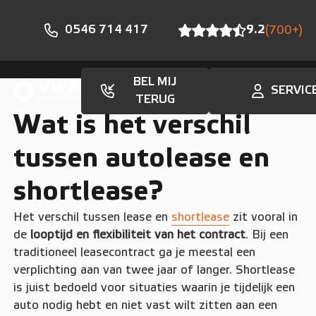
0546 714 417
9.2
(700+)
BEL MIJ
SERVIC
TERUG
Faq
Wat is het verschil
tussen autolease en
shortlease?
Het verschil tussen lease en
shortlease
zit vooral in
de
looptijd en flexibiliteit van het contract
. Bij een
traditioneel leasecontract ga je meestal een
verplichting aan van twee jaar of langer. Shortlease
is juist bedoeld voor situaties waarin je tijdelijk een
auto nodig hebt en niet vast wilt zitten aan een