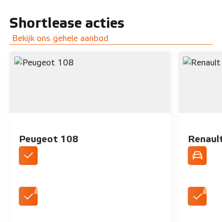
Shortlease acties
Bekijk ons gehele aanbod
Peugeot 108
Renaul
DAB+ Radio
Standaar
LED koplampen
Aircondi