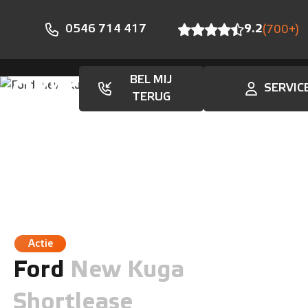
0546 714 417
9.2
(700+)
BEL MIJ
SERVIC
Aanbod
TERUG
Actie
Ford
New Kuga
Shortlease