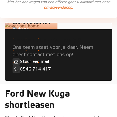
Met het aanvragen van een offerte gaat u akkoord met onze
privacyverklaring.
Mark Fledderus
Verkoop
Persoonlijk advies nodig?
Ons team staat voor je klaar. Neem
direct contact met ons op!
Stuur een mail
0546 714 417
Ford New Kuga
shortleasen