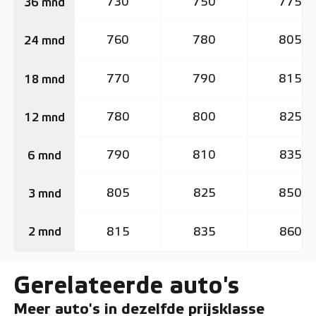
730
750
775
36 mnd
760
780
805
24 mnd
770
790
815
18 mnd
780
800
825
12 mnd
790
810
835
6 mnd
805
825
850
3 mnd
815
835
860
2 mnd
Gerelateerde auto's
Meer auto's in dezelfde prijsklasse