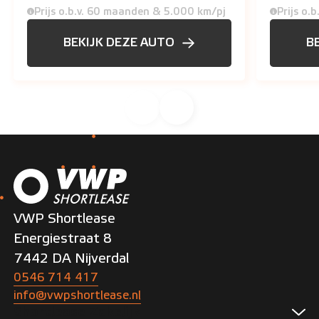
Prijs o.b.v. 60 maanden & 5.000 km/pj
Prijs o.
BEKIJK DEZE AUTO
B
VWP Shortlease
Energiestraat 8
7442 DA Nijverdal
0546 714 417
info@vwpshortlease.nl
Shortlease Zakelijk