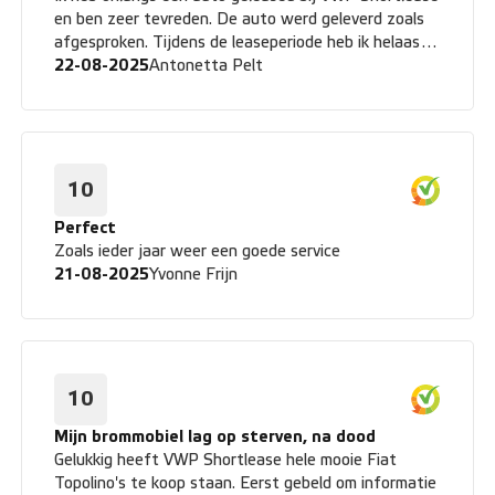
bevelen!
en ben zeer tevreden. De auto werd geleverd zoals
afgesproken. Tijdens de leaseperiode heb ik helaas
een kleine schade moeten melden. De reactie van
22-08-2025
Antonetta Pelt
VWP was gelukkig erg professioneel en de
schademelding werd netjes opgelost. Bij het
inleveren van de auto verliep gelukkig alles soepel en
klantgericht. Er werd zorgvuldig gekeken en
eventuele punten werden duidelijk gecommuniceerd.
10
De borgsom werd snel teruggestort en het hele
proces voelde eerlijk en betrouwbaar aan. Kortom:
Perfect
van aflevering tot schadeafhandeling en inname
Zoals ieder jaar weer een goede service
verliep alles zonder stress. Ze doen echt wat ze
21-08-2025
Yvonne Frijn
beloven. Zeer aan te bevelen!
10
Mijn brommobiel lag op sterven, na dood
Gelukkig heeft VWP Shortlease hele mooie Fiat
Topolino's te koop staan. Eerst gebeld om informatie