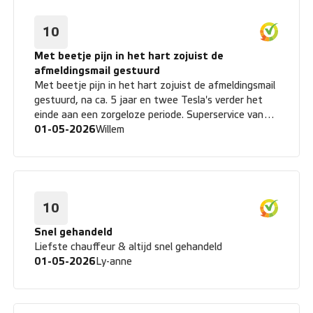
10
Met beetje pijn in het hart zojuist de
afmeldingsmail gestuurd
Met beetje pijn in het hart zojuist de afmeldingsmail
gestuurd, na ca. 5 jaar en twee Tesla's verder het
einde aan een zorgeloze periode. Superservice van
VWP-team. Ga nu verder met privé-auto omdat
01-05-2026
Willem
zakelijk rijden sterk afneemt en niet meer financieel
interessant blijft.
10
Snel gehandeld
Liefste chauffeur & altijd snel gehandeld
01-05-2026
Ly-anne