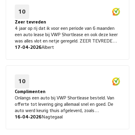
10
Zeer tevreden
4 jaar op rij dat ik voor een periode van 6 maanden
een auto lease bij VWP Shortlease en ook deze keer
was alles vlot en netje geregeld. ZEER TEVREDEN
OVER SERVICE EN KWALITEIT VAN AUTO EN DE
17-04-2026
Albert
LEASE MAATSCHAPPIJ
10
Complimenten
Onlangs een auto bij VWP Shortlease besteld. Van
offerte tot levering ging allemaal snel en goed. De
auto werd keurig thuis afgeleverd, zoals
afgesproken. Complimenten!
16-04-2026
Nagtegaal