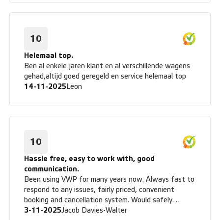
Toch een offerte aangevraagd en tot onze verbazing
konden we wisselen van auto. Alles werd super snel
door Manon geregeld. Zelfs de kleur konden we
kiezen.. De overgang van het oude naar het nieuwe
10
contract is vloeiend verlopen. Conclusie :wij zijn heel
tevreden over VWP,en bevelen het bedtijf van harte
Helemaal top.
aan
Ben al enkele jaren klant en al verschillende wagens
gehad,altijd goed geregeld en service helemaal top
14-11-2025
Leon
10
Hassle free, easy to work with, good
communication.
Been using VWP for many years now. Always fast to
respond to any issues, fairly priced, convenient
booking and cancellation system. Would safely
recommend them.
3-11-2025
Jacob Davies-Walter