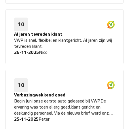
10
Al jaren tevreden klant
VWP is snel, flexibel en klantgericht. Al jaren zijn wij
tevreden klant.
26-11-2025
Nico
10
Verbazingwekkend goed
Begin juni onze eerste auto geleased bij VWP.De
ervaring was toen al erg goed.klant gericht en
deskundig personeel. Via de nieuws brief werd onze
aandacht gevestigd op een iets grotere auto. Maar
25-11-2025
Peter
we reden pas relatief kort in de in juni geleaste auto.