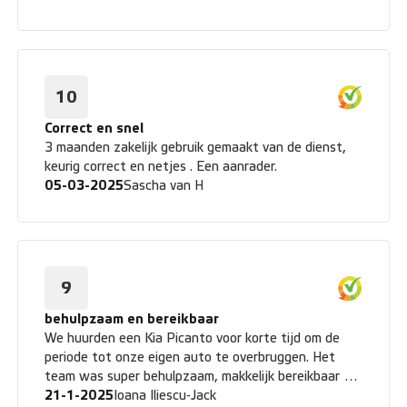
10
Correct en snel
3 maanden zakelijk gebruik gemaakt van de dienst,
keurig correct en netjes . Een aanrader.
05-03-2025
Sascha van H
9
behulpzaam en bereikbaar
We huurden een Kia Picanto voor korte tijd om de
periode tot onze eigen auto te overbruggen. Het
team was super behulpzaam, makkelijk bereikbaar en
gaf altijd advies als nodig. De auto heeft ons enorm
21-1-2025
Ioana Iliescu-Jack