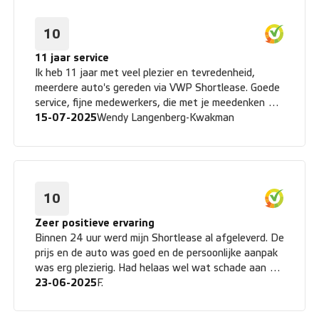
10
11 jaar service
Ik heb 11 jaar met veel plezier en tevredenheid,
meerdere auto's gereden via VWP Shortlease. Goede
service, fijne medewerkers, die met je meedenken en
ook dat stapje extra zetten om het je naar de zin te
15-07-2025
Wendy Langenberg-Kwakman
maken.
10
Zeer positieve ervaring
Binnen 24 uur werd mijn Shortlease al afgeleverd. De
prijs en de auto was goed en de persoonlijke aanpak
was erg plezierig. Had helaas wel wat schade aan de
bumper gereden maar werd goed geholpen en was zo
23-06-2025
F.
weer onderweg. Netjes opgelost.