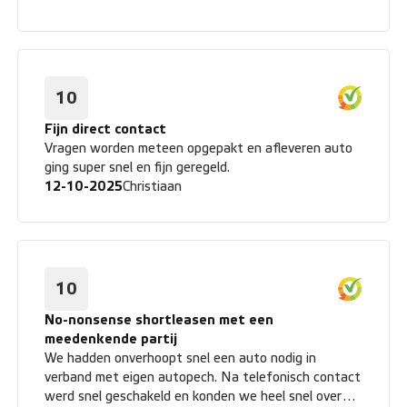
hele traject voelt zorgeloos aan. Binnenkort lever ik
de auto in, maar kijk met een goed gevoel terug op
de samenwerking.
10
Fijn direct contact
Vragen worden meteen opgepakt en afleveren auto
ging super snel en fijn geregeld.
12-10-2025
Christiaan
10
No-nonsense shortleasen met een
meedenkende partij
We hadden onverhoopt snel een auto nodig in
verband met eigen autopech. Na telefonisch contact
werd snel geschakeld en konden we heel snel over