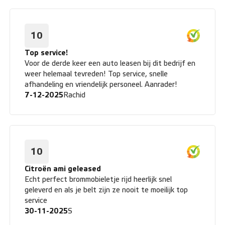
Wat een geweldige service. De auto’s zijn perfect. Ik
geef VWP 2x5 sterren!!! Bedankt VWP. Super
service, al 6,5 jaar klant en de auto's zijn perfect. De
prijzen zijn ook scherp tegenover de concurrentie. Je
10
regelt in een mum van tijd een leaseauto. Top bedrijf!
Top service!
Voor de derde keer een auto leasen bij dit bedrijf en
weer helemaal tevreden! Top service, snelle
afhandeling en vriendelijk personeel. Aanrader!
7-12-2025
Rachid
10
Citroën ami geleased
Echt perfect brommobieletje rijd heerlijk snel
geleverd en als je belt zijn ze nooit te moeilijk top
service
30-11-2025
S