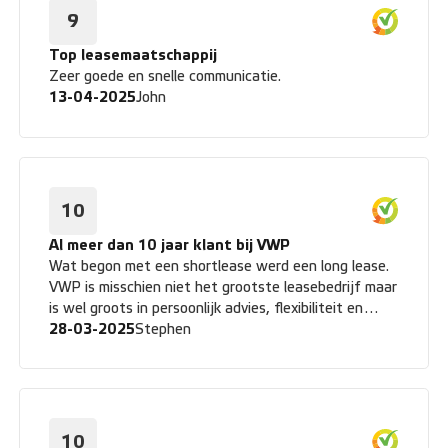
9
Top leasemaatschappij
Zeer goede en snelle communicatie.
13-04-2025
John
10
Al meer dan 10 jaar klant bij VWP
Wat begon met een shortlease werd een long lease.
VWP is misschien niet het grootste leasebedrijf maar
is wel groots in persoonlijk advies, flexibiliteit en
service!
28-03-2025
Stephen
10