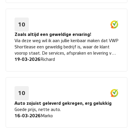
10
Zoals altijd een geweldige ervaring!
Via deze weg wil ik aan jullie kenbaar maken dat VWP
Shortlease een geweldig bedrijf is, waar de klant
voorop staat. De services, afspraken en levering van
kwalitatief goede auto's geven mij het gevoel dat
19-03-2026
Richard
het geld waard is. Ook telefonisch en per mail
bereikbaarheid is op en top! Vergeleken met andere
leasemaatschappijen (die ik ervaren heb) is VWP nog
steeds de beste die ik ken. Oplossingen worden goed
uitgevoerd en bedank ik iedereen bij VWP hiervoor.
10
Mark mijn vaste aanspreekpunt doet zijn werk
fantastisch en zeer blij mee. Dank je wel. Ik ben al
Auto zojuist geleverd gekregen, erg gelukkig
geruime 11 jaar klant en zeer tevreden meer dan 5
Goede prijs, nette auto.
sterren waard. Met vriendelijke groet, Richard
16-03-2026
Marko