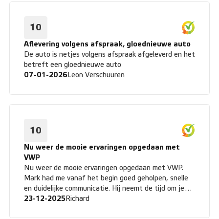
10
Aflevering volgens afspraak, gloednieuwe auto
De auto is netjes volgens afspraak afgeleverd en het
betreft een gloednieuwe auto
07-01-2026
Leon Verschuuren
10
Nu weer de mooie ervaringen opgedaan met
VWP
Nu weer de mooie ervaringen opgedaan met VWP.
Mark had me vanaf het begin goed geholpen, snelle
en duidelijke communicatie. Hij neemt de tijd om je
goed te ondersteunen. Mark heeft alle goed geregeld
23-12-2025
Richard
en dat de auto zelfs eerder gebracht kan worden.