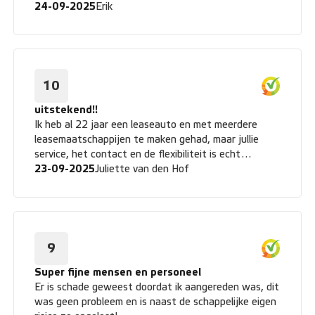
een fijne short-lease auto beschikken.
24-09-2025
Erik
10
uitstekend!!
Ik heb al 22 jaar een leaseauto en met meerdere
leasemaatschappijen te maken gehad, maar jullie
service, het contact en de flexibiliteit is echt
bovengemiddeld!
23-09-2025
Juliette van den Hof
9
Super fijne mensen en personeel
Er is schade geweest doordat ik aangereden was, dit
was geen probleem en is naast de schappelijke eigen