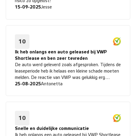
risico zo opgelost!
15-09-2025
Jesse
10
Ik heb onlangs een auto geleased bij VWP
Shortlease en ben zeer tevreden
De auto werd geleverd zoals afgesproken. Tijdens de
leaseperiode heb ik helaas een kleine schade moeten
melden. De reactie van VWP was gelukkig erg
professioneel en de schademelding werd netjes
25-08-2025
Antonetta
opgelost. Bij het inleveren van de auto verliep
gelukkig alles soepel en klantgericht. Er werd
zorgvuldig gekeken en eventuele punten werden
duidelijk gecommuniceerd. De borgsom werd snel
teruggestort en het hele proces voelde eerlijk en
10
betrouwbaar aan. Kortom: van aflevering tot
schadeafhandeling en inname verliep alles zonder
Snelle en duidelijke communicatie
stress. Ze doen echt wat ze beloven. Zeer aan te
Ik heb onlangs een auto geleased bij VWP Shortlease