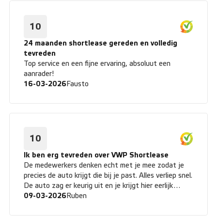
10
24 maanden shortlease gereden en volledig
tevreden
Top service en een fijne ervaring, absoluut een
aanrader!
16-03-2026
Fausto
10
Ik ben erg tevreden over VWP Shortlease
De medewerkers denken echt met je mee zodat je
precies de auto krijgt die bij je past. Alles verliep snel.
De auto zag er keurig uit en je krijgt hier eerlijk
advies in plaats van een standaard verkooppraatje.
09-03-2026
Ruben