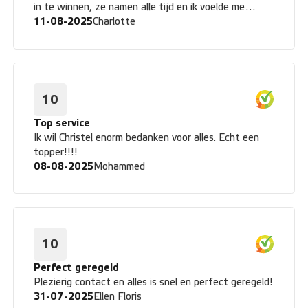
in te winnen, ze namen alle tijd en ik voelde me
gehoord en begrepen. Een maand later genoeg
11-08-2025
Charlotte
gespaart en over gegaan tot aankoop (zonder
bezoeken, gezien de afstand.) Alles rondom de
verkoop is heel netjes en snel geregeld door Floris.
Aflevering aan huis en een koppelstuk voor de
laadpaal erbij. De aflevering was ook erg fijn, de
10
chauffeur nam alles even door. Al met al, een top
bedrijf 👍
Top service
Ik wil Christel enorm bedanken voor alles. Echt een
topper!!!!
08-08-2025
Mohammed
10
Perfect geregeld
Plezierig contact en alles is snel en perfect geregeld!
31-07-2025
Ellen Floris