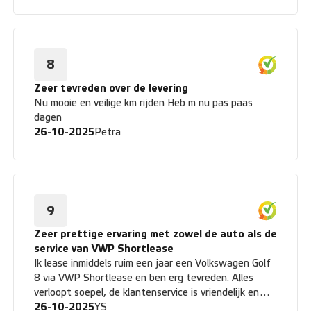
8
Zeer tevreden over de levering
Nu mooie en veilige km rijden Heb m nu pas paas
dagen
26-10-2025
Petra
9
Zeer prettige ervaring met zowel de auto als de
service van VWP Shortlease
Ik lease inmiddels ruim een jaar een Volkswagen Golf
8 via VWP Shortlease en ben erg tevreden. Alles
verloopt soepel, de klantenservice is vriendelijk en
altijd goed bereikbaar. De auto rijdt geweldig en het
26-10-2025
YS