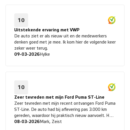
10
Uitstekende ervaring met VWP
De auto ziet er als nieuw uit en de medewerkers
denken goed met je mee. Ik kom hier de volgende keer
zeker weer terug.
09-03-2026
Hylke
10
Zeer tevreden met mijn Ford Puma ST-Line
Zeer tevreden met mijn recent ontvangen Ford Puma
ST-Line. De auto had bij aflevering pas 3.000 km
gereden, waardoor hij praktisch nieuw aanvoelt. Het
is een automaat en dat rijdt in combinatie met het
08-03-2026
Mark, Zeist
sportieve karakter en de 125 pk verrassend soepel en