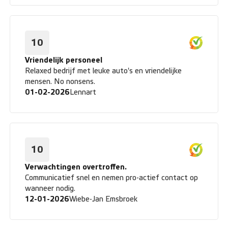
prettig. De auto reageert vlot, stuurt strak en is
comfortabel in het dagelijks gebruik. Tot nu toe een
hele fijne leaseauto. Ik werk inmiddels ruim vier jaar
samen met VWP Shortlease en dat bevalt
10
uitstekend; een leasemaatschappij zoals je die
verwacht: klantgericht, flexibel, ontzorgend en met
Vriendelijk personeel
een persoonlijk karakter.
Relaxed bedrijf met leuke auto's en vriendelijke
mensen. No nonsens.
01-02-2026
Lennart
10
Verwachtingen overtroffen.
Communicatief snel en nemen pro-actief contact op
wanneer nodig.
12-01-2026
Wiebe-Jan Emsbroek