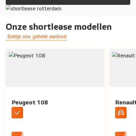
Onze shortlease modellen
Bekijk ons gehele aanbod
Peugeot 108
Renaul
DAB+ Radio
Standaar