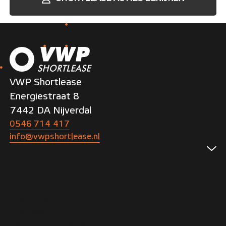
VWP Shortlease
Energiestraat 8
7442 DA Nijverdal
0546 714 417
info@vwpshortlease.nl
Shortlease Zakelijk
Shortlease zakelijk
Zakelijk aanbod
Bedrijfswagens
Flex lease
Shortlease ZZP
Korte termijn lease