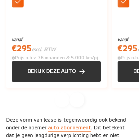
LED koplampen
Aircondi
vanaf
vanaf
€
295
€
295
excl. BTW
Prijs o.b.v. 36 maanden & 5.000 km/pj
Prijs o.
BEKIJK DEZE AUTO
B
Deze vorm van lease is tegenwoordig ook bekend
onder de noemer
auto abonnement
. Dit betekent
dat je geen langdurige verplichting hebt en niet