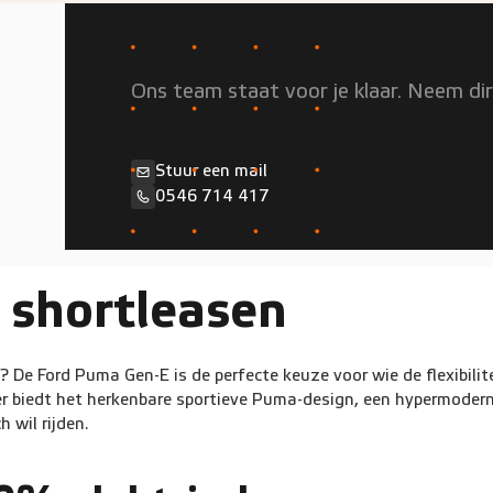
Persoonlijk advies nodig?
Ons team staat voor je klaar. Neem di
Stuur een mail
0546 714 417
 shortleasen
 De Ford Puma Gen-E is de perfecte keuze voor wie de flexibilite
er biedt het herkenbare sportieve Puma-design, een hypermodern
 wil rijden.