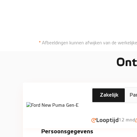
*
Afbeeldingen kunnen afwijken van de werkelijke
Ont
Ford
Zakelijk
Par
New Puma Gen 
Looptijd
12 mnd
Persoonsgegevens