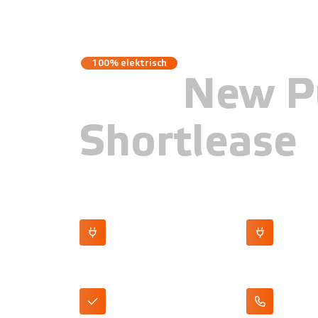
100% elektrisch
Ford
New P
Shortlease
Tot 370 km elektrische range
Snelladen to