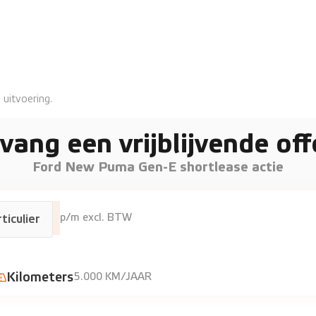
 uitvoering.
vang een vrijblijvende off
Ford New Puma Gen-E shortlease actie
€735
p/m excl. BTW
ticulier
E
Kilometers
5.000 KM/JAAR