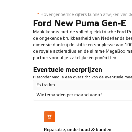
Groot 12,8 inch touchscreen
Apple CarPla
*
Bovengenoemde cijfers kunnen afwijken van de 
Ford New Puma Gen-E
Maak kennis met de volledig elektrische Ford P
de ongekende bruikbaarheid van Nederlands bes
dimensie dankzij de stilte en souplesse van 100%
de royale actieradius en de slimme MegaBox mak
partner voor al je zakelijke én privéritten.
Eventuele meerprijzen
Hieronder vind je een overzicht van de eventuele meer
Extra km
Winterbanden per maand vanaf
Reparatie, onderhoud & banden