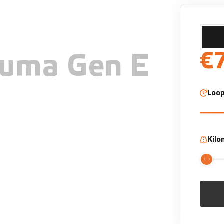
€
uma Gen E
Loop
Kil
t 100 kW