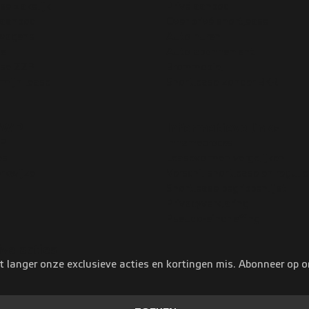
se zakelijk
Privé aanbod
 aanbod
Over privé shortlease
swagens
Auto huren
se
Auto abonnement
ase ZZP
Brommobiel
rmijn lease
Shortlease zonder BKR
VWP
Informatieve links
WP
Innameproces
es
Leasevormen vergelijken
rkwijze
Verschil shortlease en regulie
Shortlease begrippenlijst
Privacyverklaring
Pseudo-eindheffing
ive acties
t langer onze exclusieve acties en kortingen mis. Abonneer op 