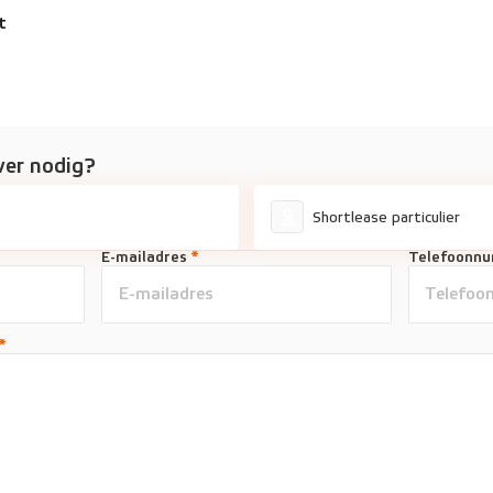
t
ver nodig?
Shortlease particulier
E-mailadres
*
Telefoonn
*