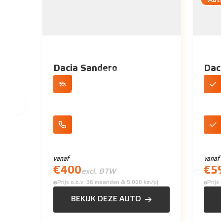
Aut
Dacia Sandero
Dac
Cruise Control
Rui
Apple CarPlay/Android Auto
Unie
vanaf
vanaf
€
400
€
5
excl. BTW
Prijs o.b.v. 36 maanden & 5.000 km/pj
Prij
BEKIJK DEZE AUTO