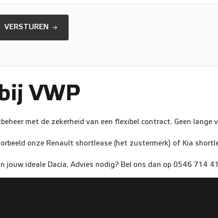
VERSTUREN
 bij VWP
eheer met de zekerheid van een flexibel contract. Geen lange ve
oorbeeld onze Renault shortlease (het zustermerk) of Kia shortl
in jouw ideale Dacia. Advies nodig? Bel ons dan op 0546 714 41
ease Zakelijk
Shortlease Privé