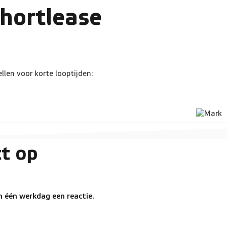
shortlease
llen voor korte looptijden:
t op
 één werkdag een reactie.