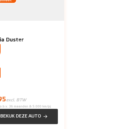
omaat
ia Duster
me SUV
k en opvallend design
95
excl. BTW
s o.b.v. 36 maanden & 5.000 km/pj
BEKIJK DEZE AUTO