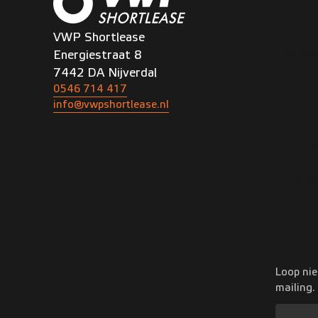
Shortlea
Zakelijk
VWP Shortlease
Bedrijf
Flex lea
Energiestraat 8
Shortle
7442 DA Nijverdal
Korte te
0546 714 417
Merken
info@vwpshortlease.nl
Over 
Over V
Vacatur
Onze we
Nieuws
Exclus
Loop nie
mailing.