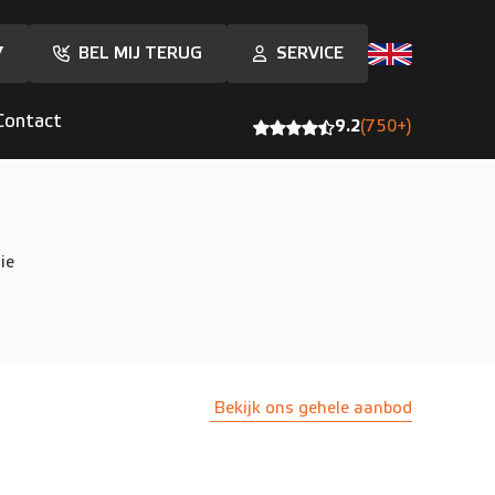
7
BEL MIJ TERUG
SERVICE
Contact
9.2
(750+)
ie
Bekijk ons gehele aanbod