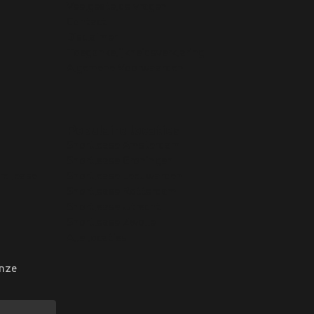
Veelgestelde vragen
Contact
Disclaimer
Toegankelijkheidsverklaring
Algemene Voorwaarden
Populaire locaties
Shortlease Amsterdam
Shortlease Groningen
re lease
Shortlease Leeuwarden
Shortlease Rotterdam
Shortlease Utrecht
Shortlease Zwolle
Alle locaties
onze