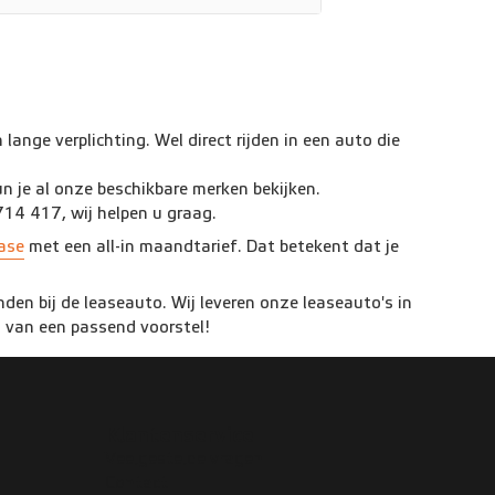
ange verplichting. Wel direct rijden in een auto die
n je al onze beschikbare merken bekijken.
714 417, wij helpen u graag.
lase
met een all-in maandtarief. Dat betekent dat je
nden bij de leaseauto. Wij leveren onze leaseauto's in
g van een passend voorstel!
Klantenservice
Veelgestelde vragen
Contact