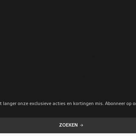
swagens
Auto huren
se
Auto abonnement
ase ZZP
Brommobiel
rmijn lease
Shortlease zonder BKR
VWP
Informatieve links
WP
Innameproces
es
Leasevormen vergelijken
rkwijze
Verschil shortlease en regulie
Shortlease begrippenlijst
Privacyverklaring
Pseudo-eindheffing
ive acties
t langer onze exclusieve acties en kortingen mis. Abonneer op 
ZOEKEN