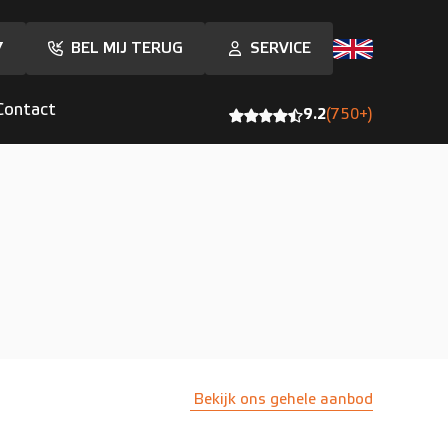
7
BEL MIJ TERUG
SERVICE
Contact
9.2
(750+)
Bekijk ons gehele aanbod