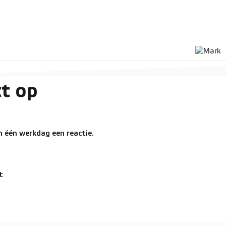
t op
 één werkdag een reactie.
t