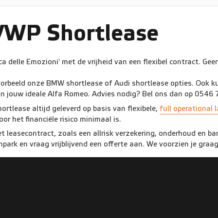
VWP Shortlease
delle Emozioni' met de vrijheid van een flexibel contract. Geen l
oorbeeld onze BMW shortlease of Audi shortlease opties. Ook ku
 in jouw ideale Alfa Romeo. Advies nodig? Bel ons dan op 0546 
tlease altijd geleverd op basis van flexibele,
full operational 
 het financiële risico minimaal is.
et leasecontract, zoals een allrisk verzekering, onderhoud en ba
npark en vraag vrijblijvend een offerte aan. We voorzien je graa
ease Zakelijk
Shortlease Privé
se zakelijk
Privé aanbod
 aanbod
Over privé shortlease