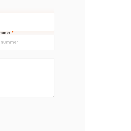
ummer
*