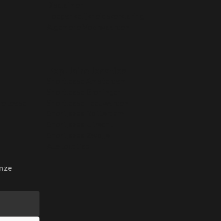
Disclaimer
Toegankelijkheidsverklaring
Algemene Voorwaarden
Populaire locaties
Shortlease Amsterdam
Shortlease Groningen
re lease
Shortlease Leeuwarden
Shortlease Rotterdam
Shortlease Utrecht
Shortlease Zwolle
Alle locaties
onze