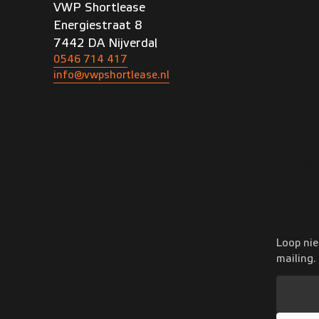
VWP Shortlease
Bedrijf
Flex lea
Energiestraat 8
Shortle
7442 DA Nijverdal
Korte te
0546 714 417
Merken
info@vwpshortlease.nl
Over 
Over V
Vacatur
Onze we
Nieuws
Exclus
Loop nie
mailing.