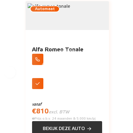
Automaat
Alfa Romeo Tonale
Apple CarPlay/Android Auto
DAB+ Radio
vanaf
€
810
excl. BTW
Prijs o.b.v. 24 maanden & 5.000 km/pj
BEKIJK DEZE AUTO