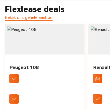
Flexlease deals
Bekijk ons gehele aanbod
Peugeot 108
Renaul
DAB+ Radio
Standaar
LED koplampen
Aircondi