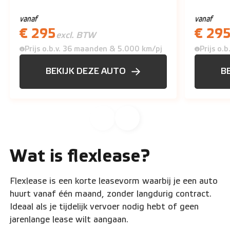
vanaf
vanaf
€ 295
€ 29
excl. BTW
Prijs o.b.v. 36 maanden & 5.000 km/pj
Prijs o.
BEKIJK DEZE AUTO
B
Wat is flexlease?
Flexlease is een korte leasevorm waarbij je een auto
huurt vanaf één maand, zonder langdurig contract.
Ideaal als je tijdelijk vervoer nodig hebt of geen
jarenlange lease wilt aangaan.