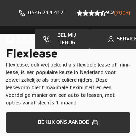
0546 714 417
9.2
(700+)
BEL MIJ
SERVIC
TERUG
Flex lease
Flexlease
Flexlease, ook wel bekend als flexibele lease of mini-
lease, is een populaire keuze in Nederland voor
zowel zakelijke als particuliere rijders. Deze
leasevorm biedt maximale flexibiliteit en een
voordelige manier om een auto te leasen, met
opties vanaf slechts 1 maand.
BEKIJK ONS AANBOD