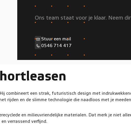
Persoonlijk advies nodig?
Ons team staat voor je klaar. Neem di
Stuur een mail
0546 714 417
shortleasen
Hij combineert een strak, futuristisch design met indrukwekkend
s het rijden en de slimme technologie die naadloos met je meedenk
ecyclede en milieuvriendelijke materialen. Dat merk je niet alle
 en verrassend verfijnd.