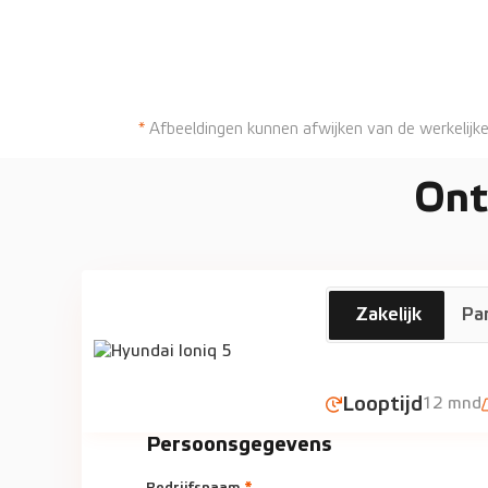
*
Afbeeldingen kunnen afwijken van de werkelijke
Ont
Hyundai
€805
Zakelijk
Par
Ioniq 5
Looptijd
12 mnd
Persoonsgegevens
Bedrijfsnaam
*