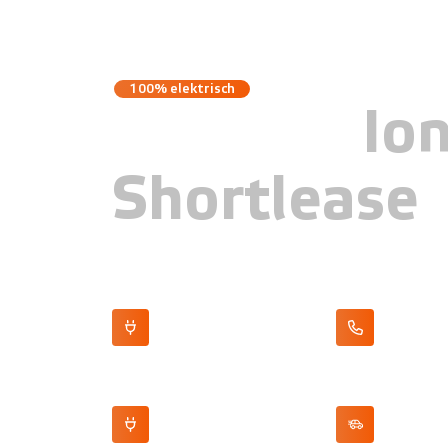
100% elektrisch
Hyundai
Ion
Shortlease
480 km actieradius (WLTP)
Apple CarPlay/