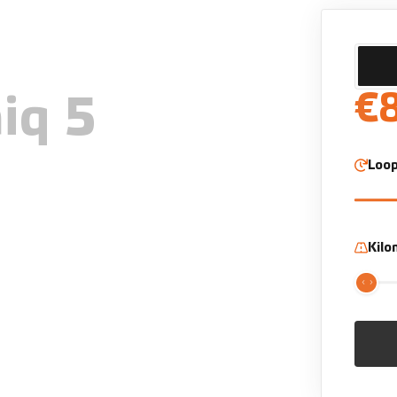
€
iq 5
Loop
Kil
Android Auto