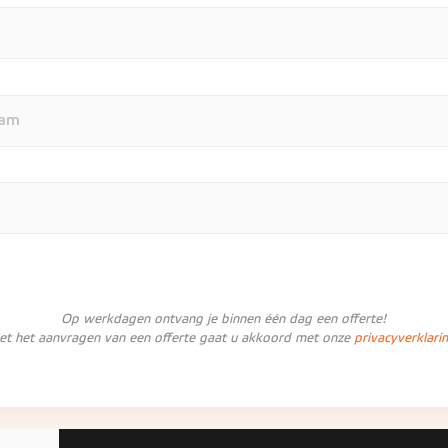
Op werkdagen ontvang je binnen één dag een offerte!
et het aanvragen van een offerte gaat u akkoord met onze
privacyverklari