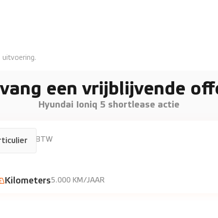
 uitvoering.
vang een vrijblijvende off
Hyundai Ioniq 5 shortlease actie
p/m excl. BTW
ticulier
Kilometers
5.000 KM/JAAR