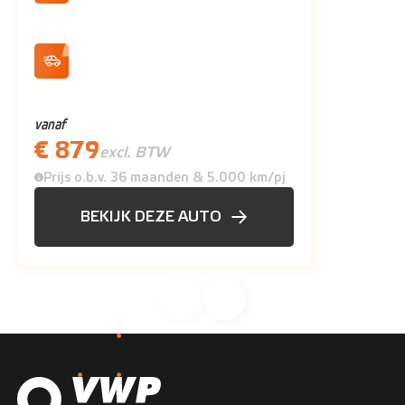
400 km actieradius (WLTP)
132 kW/180 pk Max. vermogen
vanaf
€ 879
excl. BTW
Prijs o.b.v. 36 maanden & 5.000 km/pj
BEKIJK DEZE AUTO