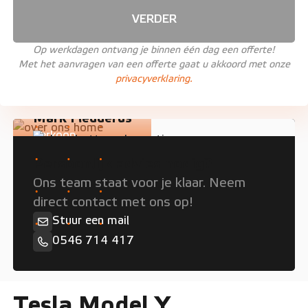
VERDER
Op werkdagen ontvang je binnen één dag een offerte!
Met het aanvragen van een offerte gaat u akkoord met onze
privacyverklaring.
Mark Fledderus
Verkoop
Persoonlijk advies nodig?
Ons team staat voor je klaar. Neem
direct contact met ons op!
Stuur een mail
0546 714 417
Tesla Model Y