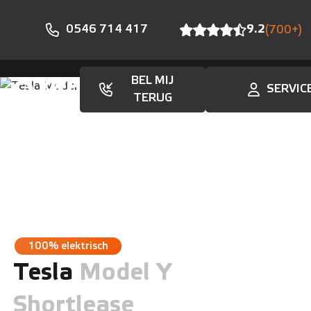
0546 714 417
9.2
(700+)
BEL MIJ
SERVIC
Aanbod
TERUG
100% elektrisch
Tesla
Model Y
Shortlease