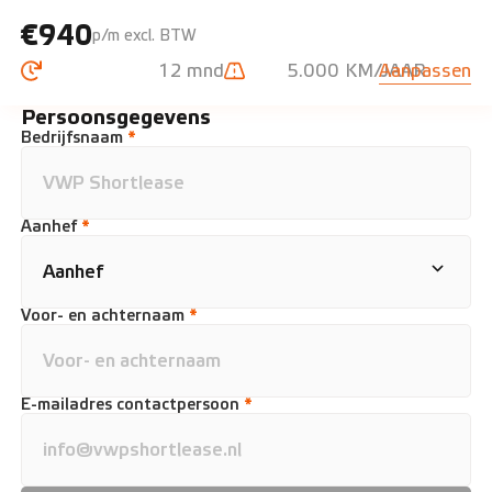
€940
p/m excl. BTW
12 mnd
5.000 KM/JAAR
Aanpassen
Persoonsgegevens
Bedrijfsnaam
*
Aanhef
*
Voor- en achternaam
*
E-mailadres contactpersoon
*