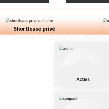
Shortlease privé
Flexibel zonder zorgen onderweg met VWP
Shortlease voor particulieren.
Acties