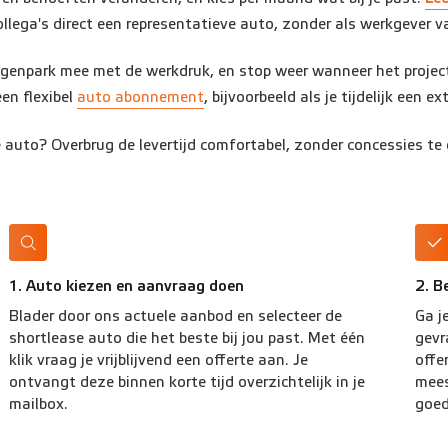
llega's direct een representatieve auto, zonder als werkgever va
genpark mee met de werkdruk, en stop weer wanneer het project
een flexibel
auto abonnement
, bijvoorbeeld als je tijdelijk een
auto? Overbrug de levertijd comfortabel, zonder concessies te 
1. Auto kiezen en aanvraag doen
2. B
Blader door ons actuele aanbod en selecteer de
Ga j
shortlease auto die het beste bij jou past. Met één
gevr
klik vraag je vrijblijvend een offerte aan. Je
offe
ontvangt deze binnen korte tijd overzichtelijk in je
mees
mailbox.
goed