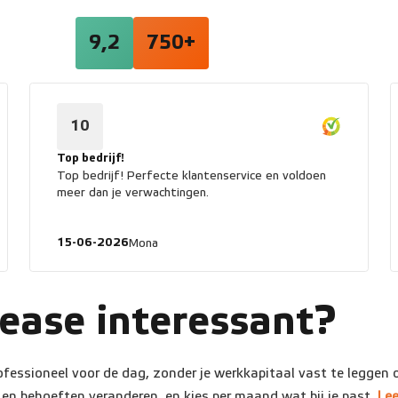
9,2
750+
10
Top bedrijf!
Top bedrijf! Perfecte klantenservice en voldoen
meer dan je verwachtingen.
15-06-2026
Mona
lease interessant?
rofessioneel voor de dag, zonder je werkkapitaal vast te leggen 
n en behoeften veranderen, en kies per maand wat bij je past.
Lee