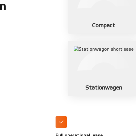
ën
Compact
Stationwagen
Full operational lease