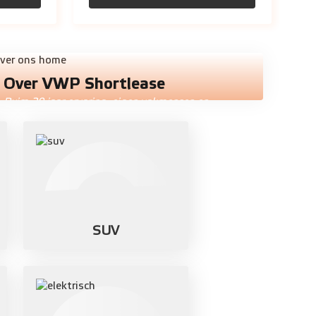
Over VWP Shortlease
Ruim 20 jaar ervaring, eigen vakmensen en
schadeherstel.
SUV