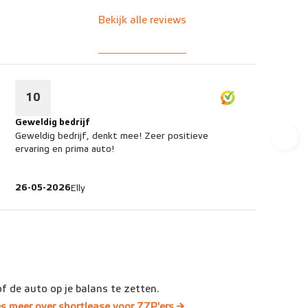
Bekijk alle reviews
10
Geweldig bedrijf
Pe
Geweldig bedrijf, denkt mee! Zeer positieve
Per
ervaring en prima auto!
kla
26-05-2026
15
Elly
of de auto op je balans te zetten.
s meer over shortlease voor ZZP'ers →