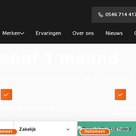
0546 714 41
Merken
Ervaringen
Over ons
Nieuws
vanaf 1 maand
ieuwe auto voor een vast maandbedrag. VWP is al sinds 2005 dé
Binnen 24 uur onderweg
Maandelij
opzegbaa
BEKIJK AANBOD
omaat
Automaat