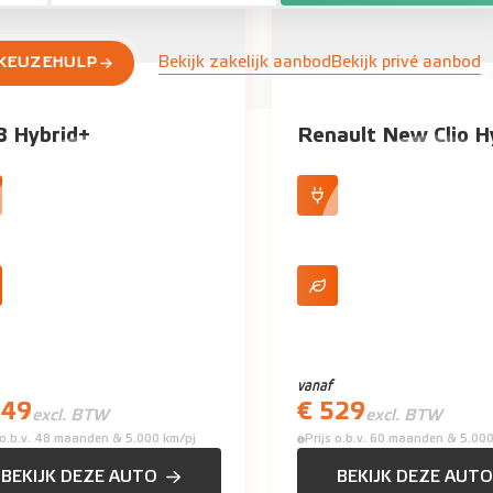
Bekijk zakelijk aanbod
Bekijk privé aanbod
 KEUZEHULP
 Hybrid+
Renault New Clio H
l- en stuurverwarming
E-tech Full Hybrid
 camera
Laag verbruik
vanaf
449
€ 529
excl. BTW
excl. BTW
s o.b.v. 48 maanden & 5.000 km/pj
Prijs o.b.v. 60 maanden & 5.00
BEKIJK DEZE AUTO
BEKIJK DEZE AUTO