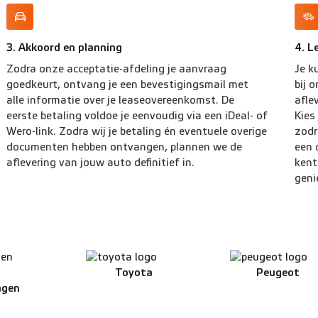
3. Akkoord en planning
4. L
Zodra onze acceptatie-afdeling je aanvraag
Je k
goedkeurt, ontvang je een bevestigingsmail met
bij 
alle informatie over je leaseovereenkomst. De
afle
eerste betaling voldoe je eenvoudig via een iDeal- of
Kies
Wero-link. Zodra wij je betaling én eventuele overige
zodr
documenten hebben ontvangen, plannen we de
een 
aflevering van jouw auto definitief in.
kent
geni
Toyota
Peugeot
agen