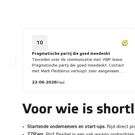
10
Pragmatische partij die goed meedenkt
Tevreden over de communicatie met VWP lease.
Pragmatische partij die goed meedenkt. Contact
met Mark Fledderus verloopt zeer aangenaam.
Bedankt!
22-06-2026
Paul
Voor wie is short
Startende ondernemers en start-ups.
Rijd direct p
ZZP'ers.
Blijf flexibel in een vak waarin opdrachte