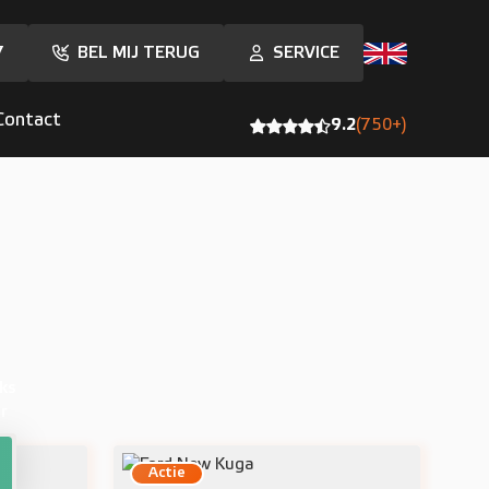
7
BEL MIJ TERUG
SERVICE
Contact
9.2
(750+)
ks
r
Actie