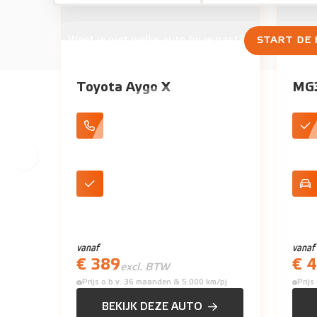
Weet je niet welke auto bij je past?
START DE
Toyota Aygo X
MG3
Apple CarPlay/Android Auto
Stoe
DAB+ Radio
360°
vanaf
vanaf
€ 389
€ 
excl. BTW
Prijs o.b.v. 36 maanden & 5.000 km/pj
Prij
BEKIJK DEZE AUTO