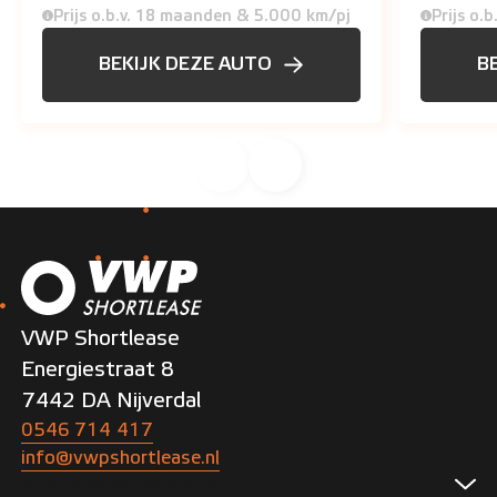
Prijs o.b.v. 18 maanden & 5.000 km/pj
Prijs o.
BEKIJK DEZE AUTO
B
VWP Shortlease
Energiestraat 8
7442 DA Nijverdal
0546 714 417
info@vwpshortlease.nl
Shortlease Zakelijk