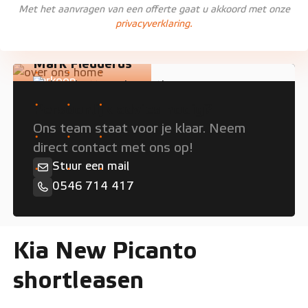
Met het aanvragen van een offerte gaat u akkoord met onze
privacyverklaring.
Mark Fledderus
Verkoop
Persoonlijk advies nodig?
Ons team staat voor je klaar. Neem
direct contact met ons op!
Stuur een mail
0546 714 417
Kia New Picanto
shortleasen