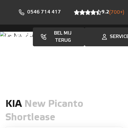
0546 714 417
9.2
(700+)
BEL MIJ
SERVIC
Aanbod
TERUG
KIA
New Picanto
Shortlease