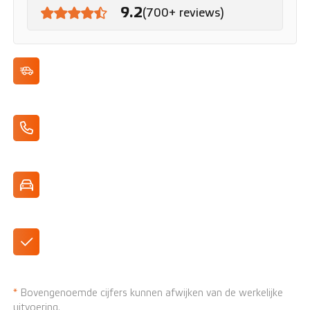
9.2
(700+ reviews)
Cruise Control
Apple CarPlay/Android Auto
Digitaal Dashboard
DAB+ Radio
*
Bovengenoemde cijfers kunnen afwijken van de werkelijke
uitvoering.