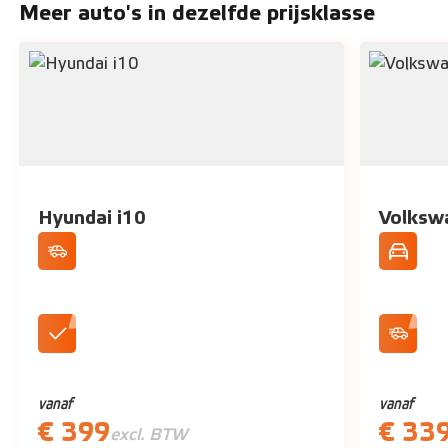
Meer auto's in dezelfde prijsklasse
Hyundai i10
Volksw
Cruise Control
Compact
DAB+ Radio
Volwasse
vanaf
vanaf
€ 399
€ 33
excl. BTW