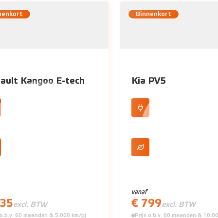
nenkort
Binnenkort
ault Kangoo E-tech
Kia PV5
 elektrisch
100% elektrisch
300 km actieradius (WLTP)
Tot 416 km actieradius
vanaf
735
€ 799
excl. BTW
excl. BTW
s o.b.v. 60 maanden & 5.000 km/pj
Prijs o.b.v. 60 maanden & 10.0