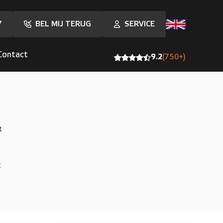
7
BEL MIJ TERUG
SERVICE
Contact
9.2
(750+)
t
t