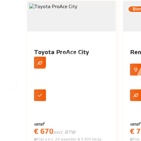
Bin
Toyota ProAce City
Ren
Zuinige motor, tot wel 1 op 20
mogelijk
100%
Korte of lange uitvoering (L1 of
Tot 
L2)
vanaf
vanaf
€ 670
€ 
excl. BTW
Prijs o.b.v. 24 maanden & 5.000 km/pj
Prij