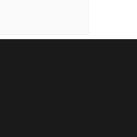
Klantenservice
Veelgestelde vragen
Contact
Disclaimer
Toegankelijkheidsverklaring
Algemene Voorwaarden
Populaire locaties
Shortlease Amsterdam
Shortlease Groningen