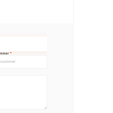
ummer
*