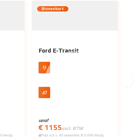
Binnenkort
Ford E-Transit
100% elektrisch
 (WLTP)
317 km actieradius (WLTP)
vanaf
€ 1155
excl. BTW
00 km/pj
Prijs o.b.v. 60 maanden & 5.000 km/pj