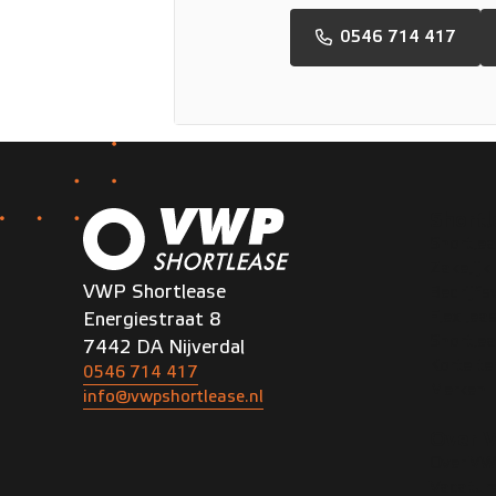
0546 714 417
Shortl
Shortlea
Zakelijk
VWP Shortlease
Bedrijf
Flex lea
Energiestraat 8
Shortle
7442 DA Nijverdal
Korte te
0546 714 417
Merken
info@vwpshortlease.nl
Over 
Over V
Vacatur