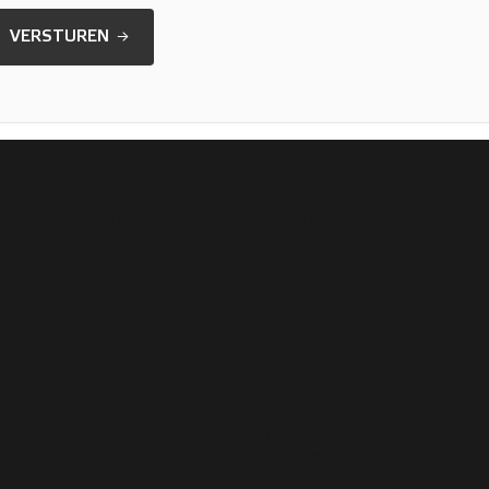
VERSTUREN
ease Zakelijk
Shortlease Privé
se zakelijk
Privé aanbod
 aanbod
Over privé shortlease
swagens
Auto huren
se
Auto abonnement
ase ZZP
Brommobiel
rmijn lease
Shortlease zonder BKR
VWP
Informatieve links
WP
Innameproces
es
Leasevormen vergelijken