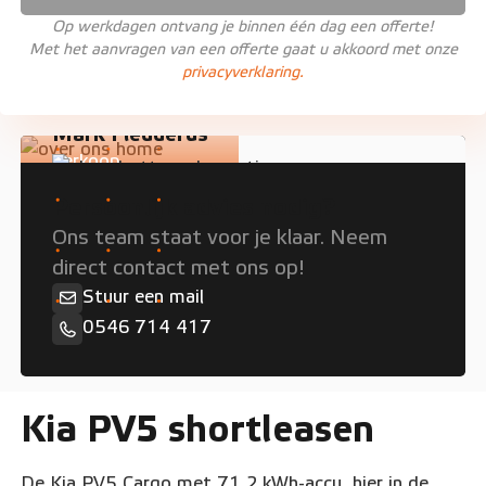
Op werkdagen ontvang je binnen één dag een offerte!
Met het aanvragen van een offerte gaat u akkoord met onze
privacyverklaring.
Mark Fledderus
Verkoop
Persoonlijk advies nodig?
Ons team staat voor je klaar. Neem
direct contact met ons op!
Stuur een mail
0546 714 417
Kia PV5 shortleasen
De Kia PV5 Cargo met 71,2 kWh-accu, hier in de