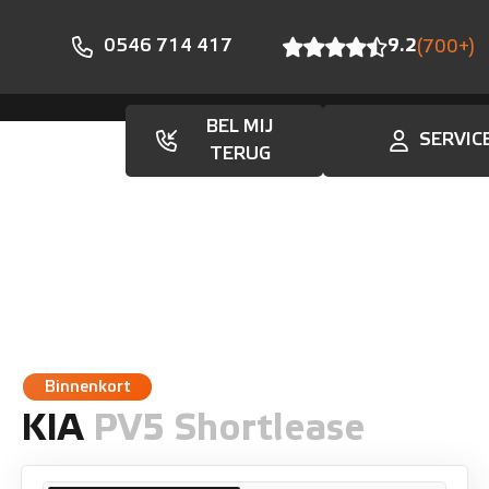
0546 714 417
9.2
(700+)
BEL MIJ
SERVIC
Aanbod
TERUG
Binnenkort
KIA
PV5 Shortlease