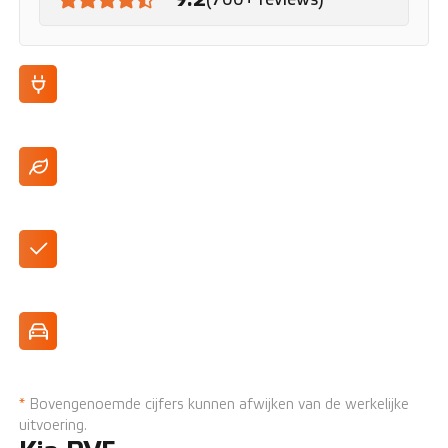
100% elektrisch
Tot 416 km actieradius (WLTP)
Flexibele, modulaire indeling
Vlakke laadvloer
*
Bovengenoemde cijfers kunnen afwijken van de werkelijke
uitvoering.