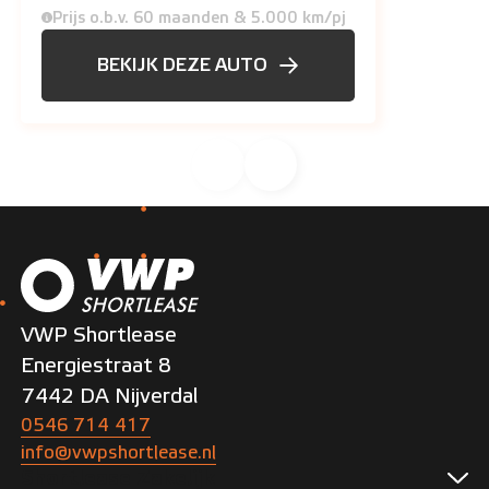
Prijs o.b.v. 60 maanden & 5.000 km/pj
BEKIJK DEZE AUTO
VWP Shortlease
Energiestraat 8
7442 DA Nijverdal
0546 714 417
info@vwpshortlease.nl
Shortlease Zakelijk