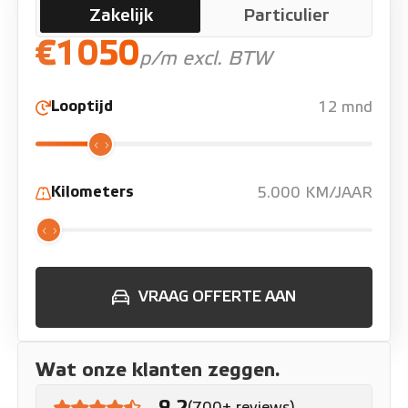
Zakelijk
Particulier
€1050
p/m excl. BTW
Looptijd
12 mnd
Kilometers
5.000 KM/JAAR
VRAAG OFFERTE AAN
Wat onze klanten zeggen.
9.2
(700+ reviews)