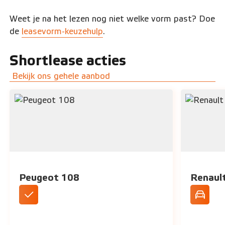
Weet je na het lezen nog niet welke vorm past? Doe
de
leasevorm-keuzehulp
.
Shortlease acties
Bekijk ons gehele aanbod
Peugeot 108
Renaul
DAB+ Radio
Standaar