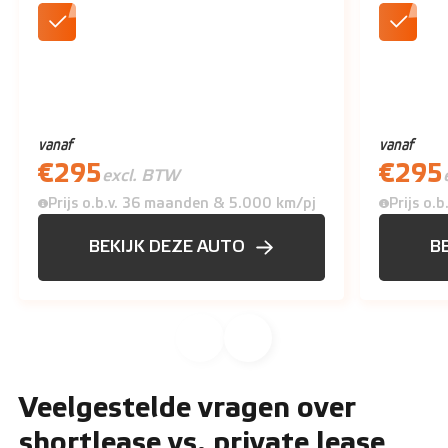
LED koplampen
Aircondi
vanaf
vanaf
€
295
€
295
excl. BTW
Prijs o.b.v. 36 maanden & 5.000 km/pj
Prijs o.
BEKIJK DEZE AUTO
B
Veelgestelde vragen over
shortlease vs. private lease