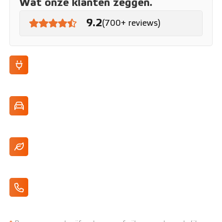
Wat onze klanten zeggen.
9.2
(700+ reviews)
E-tech Full Hybrid
103 kW/140 pk Max. vermogen
4,3 L/100 km Verbruik (WLTP)
Apple CarPlay/Android Auto