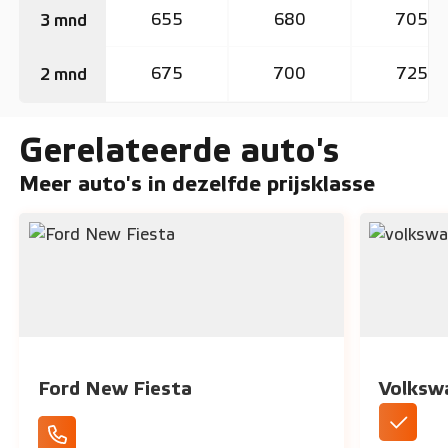
655
680
705
3 mnd
675
700
725
2 mnd
Gerelateerde auto's
Meer auto's in dezelfde prijsklasse
Ford New Fiesta
Volksw