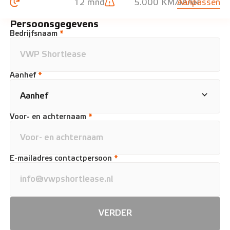
12 mnd
5.000 KM/JAAR
Aanpassen
Persoonsgegevens
Bedrijfsnaam
*
Aanhef
*
Voor- en achternaam
*
E-mailadres contactpersoon
*
VERDER