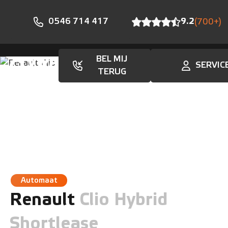
0546 714 417
9.2
(700+)
BEL MIJ
SERVIC
Aanbod
TERUG
Automaat
Renault
Clio Hybrid
Shortlease