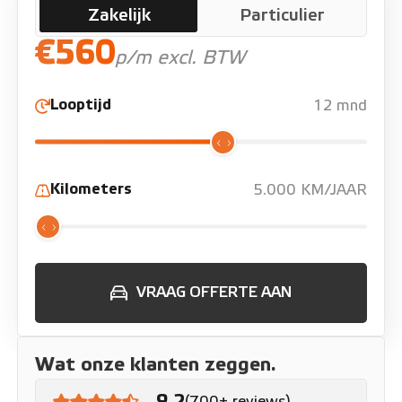
Zakelijk
Particulier
€560
p/m excl. BTW
Looptijd
12 mnd
Kilometers
5.000 KM/JAAR
VRAAG OFFERTE AAN
Wat onze klanten zeggen.
9.2
(700+ reviews)