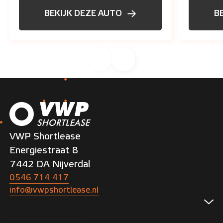
BEKIJK DEZE AUTO
B
VWP Shortlease
Energiestraat 8
7442 DA Nijverdal
0546 714 417
info@vwpshortlease.nl
Shortlease Zakelijk
Shortlease zakelijk