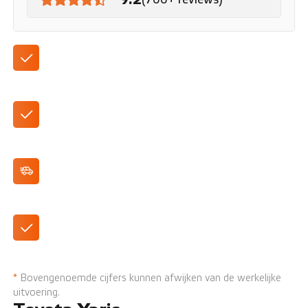
Leverbaar in verschillende uitvoeringen
Standaard geleverd als automaat
Cruise Control
Airconditioning
*
Bovengenoemde cijfers kunnen afwijken van de werkelijke
uitvoering.