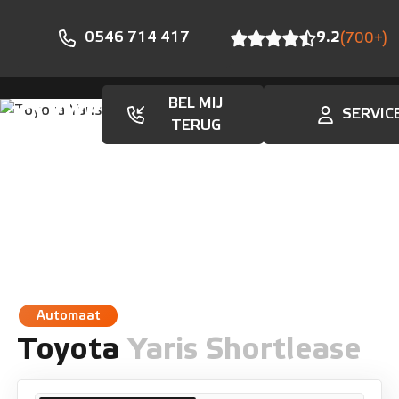
0546 714 417
9.2
(700+)
BEL MIJ
SERVIC
Aanbod
TERUG
Automaat
Toyota
Yaris Shortlease