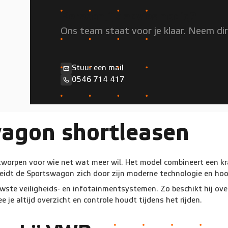
Persoonlijk advies nodig?
Ons team staat voor je klaar. Neem di
Stuur een mail
0546 714 417
agon shortleasen
worpen voor wie net wat meer wil. Het model combineert een kr
cheidt de Sportswagon zich door zijn moderne technologie en ho
ste veiligheids- en infotainmentsystemen. Zo beschikt hij ove
e altijd overzicht en controle houdt tijdens het rijden.