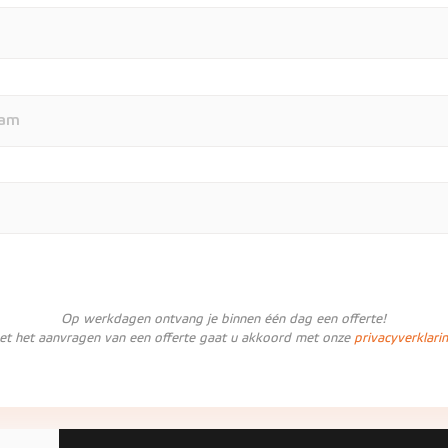
Op werkdagen ontvang je binnen één dag een offerte!
et het aanvragen van een offerte gaat u akkoord met onze
privacyverklari