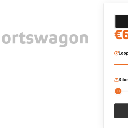
€
portswagon
Loop
Kil