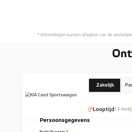
*
Afbeeldingen kunnen afwijken van de werkelijke
Ont
KIA
Zakelijk
Par
Ceed Sportswag
Looptijd
12 mnd
Persoonsgegevens
Bedrijfsnaam
*