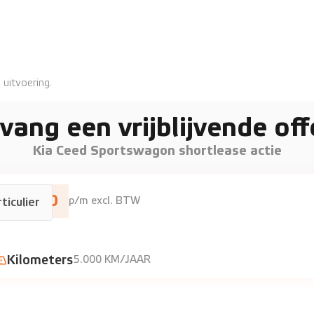
 uitvoering.
vang een vrijblijvende off
Kia Ceed Sportswagon shortlease actie
€610
p/m excl. BTW
ticulier
on
Kilometers
5.000 KM/JAAR