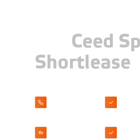
KIA
Ceed S
Shortlease
Apple CarPlay/Android Auto
DAB+ Radio