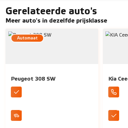
Gerelateerde auto's
Meer auto's in dezelfde prijsklasse
Automaat
Peugeot 308 SW
Kia Ce
Standaard geleverd als automaat
Apple Ca