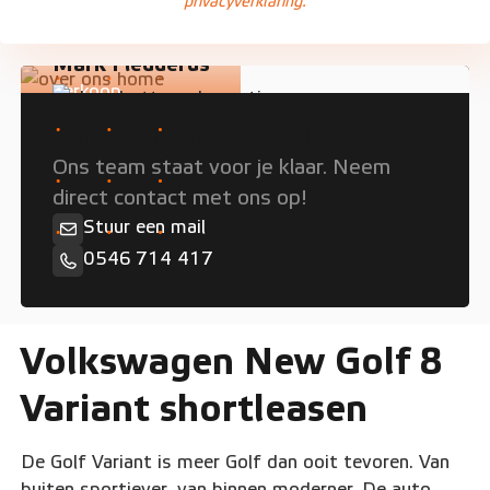
privacyverklaring.
Mark Fledderus
Verkoop
Persoonlijk advies nodig?
Ons team staat voor je klaar. Neem
direct contact met ons op!
Stuur een mail
0546 714 417
Volkswagen New Golf 8
Variant shortleasen
De Golf Variant is meer Golf dan ooit tevoren. Van
buiten sportiever, van binnen moderner. De auto