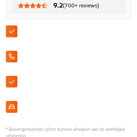
9.2
(700+ reviews)
DAB+ Radio
Apple CarPlay/Android Auto
Leverbaar in verschillende kleuren
Ruime stationwagon
*
Bovengenoemde cijfers kunnen afwijken van de werkelijke
uitvoering.