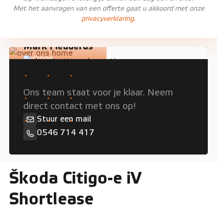
Met het aanvragen van een offerte gaat u akkoord met onze
privacyverklaring.
Mark Fledderus
Verkoop
Persoonlijk advies nodig?
Ons team staat voor je klaar. Neem
direct contact met ons op!
Stuur een mail
0546 714 417
Škoda Citigo-e iV
Shortlease