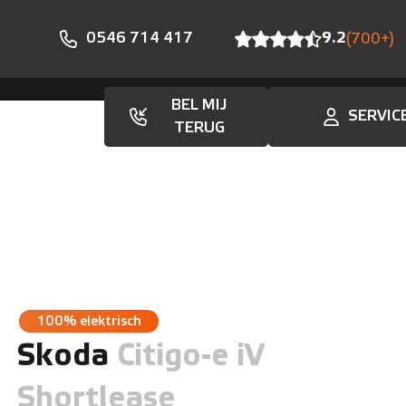
0546 714 417
9.2
(700+)
BEL MIJ
SERVIC
Aanbod
TERUG
100% elektrisch
Skoda
Citigo-e iV
Shortlease