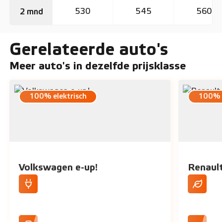
530
545
560
2 mnd
Gerelateerde auto's
Meer auto's in dezelfde prijsklasse
100% elektrisch
100% e
Volkswagen e-up!
Renaul
250 km actieradius (WLTP)
263 km a