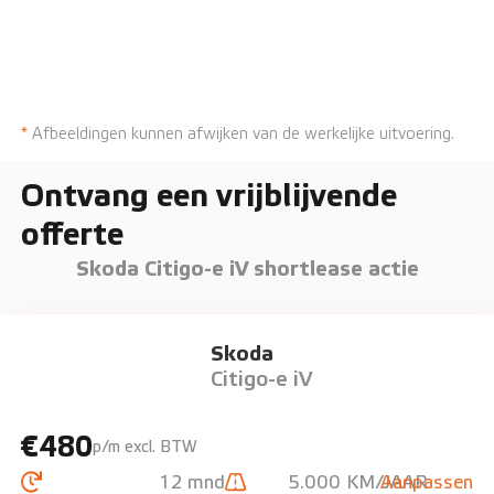
*
Afbeeldingen kunnen afwijken van de werkelijke uitvoering.
Ontvang een vrijblijvende
offerte
Skoda Citigo-e iV shortlease actie
Skoda
Citigo-e iV
€480
p/m excl. BTW
12 mnd
5.000 KM/JAAR
Aanpassen