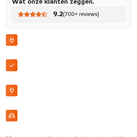
Wat onze klanten zeggen.
9.2
(700+ reviews)
100% elektrisch
Automaat
250 km actieradius (WLTP)
Zeer wendbaar, perfect voor de stad