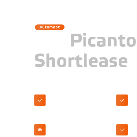
Automaat
KIA
Picant
Shortlease
Standaard geleverd als automaat
DAB+ Ra