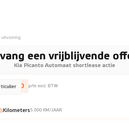
 uitvoering.
vang een vrijblijvende off
Kia Picanto Automaat shortlease actie
€460
p/m excl. BTW
ticulier
at
Kilometers
5.000 KM/JAAR