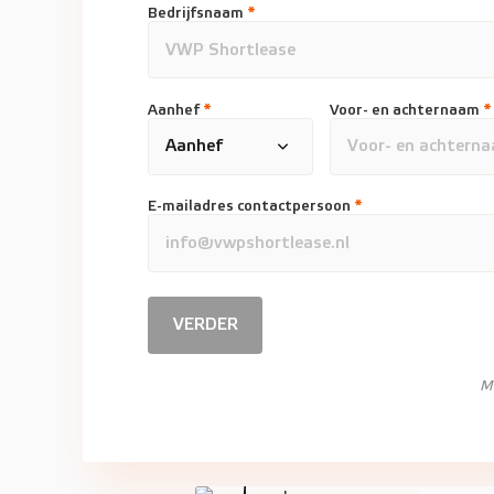
Bedrijfsnaam
*
Aanhef
*
Voor- en achternaam
*
E-mailadres contactpersoon
*
VERDER
M