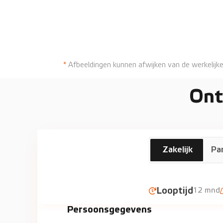
*
Afbeeldingen kunnen afwijken van de werkelijke
Ont
KIA
Zakelijk
Par
Picanto Automa
Looptijd
12 mnd
Persoonsgegevens