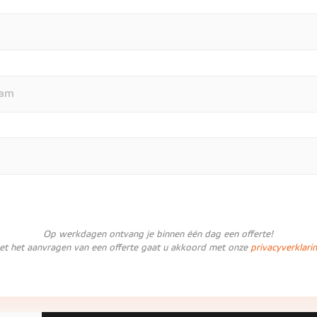
Op werkdagen ontvang je binnen één dag een offerte!
et het aanvragen van een offerte gaat u akkoord met onze
privacyverklari