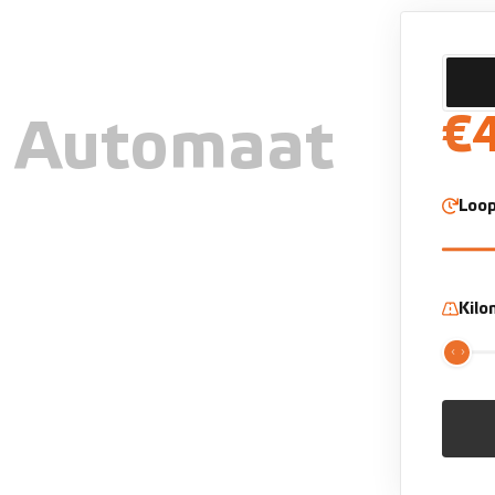
€
o Automaat
Loop
Kil
dio