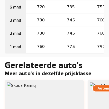
720
735
750
6 mnd
730
745
760
3 mnd
730
745
760
2 mnd
760
775
790
1 mnd
Gerelateerde auto's
Meer auto's in dezelfde prijsklasse
Autom