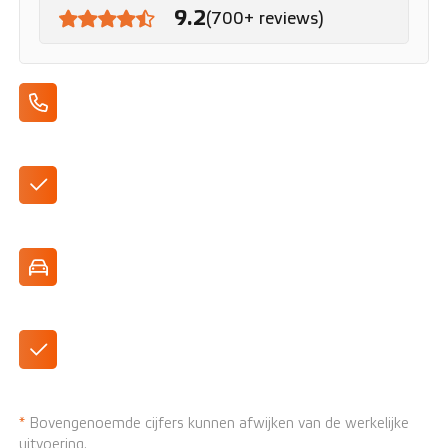
9.2
(700+ reviews)
Apple CarPlay/Android Auto
Leverbaar in verschillende uitvoeringen
Ook beschikbaar als R-Line
Strak en modern design
*
Bovengenoemde cijfers kunnen afwijken van de werkelijke
uitvoering.