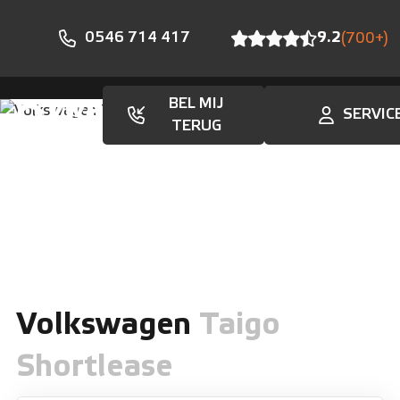
0546 714 417
9.2
(700+)
BEL MIJ
SERVIC
Aanbod
TERUG
Volkswagen
Taigo
Shortlease