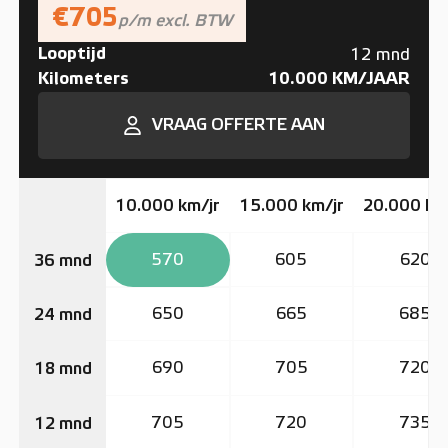
€705
p/m excl. BTW
Looptijd
12 mnd
Kilometers
10.000 KM/JAAR
VRAAG OFFERTE AAN
10.000 km/jr
15.000 km/jr
20.000 km
570
605
620
36 mnd
650
665
685
24 mnd
690
705
720
18 mnd
705
720
735
12 mnd