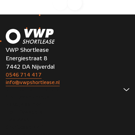
VWP Shortlease
Energiestraat 8
7442 DA Nijverdal
0546 714 417
info@vwpshortlease.nl
Shortlease Zakelijk
Shortlease zakelijk
Zakelijk aanbod
Bedrijfswagens
Flex lease
Shortlease ZZP
Korte termijn lease