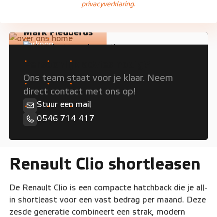
privacyverklaring.
Mark Fledderus
Verkoop
Persoonlijk advies nodig?
Ons team staat voor je klaar. Neem
direct contact met ons op!
Stuur een mail
0546 714 417
Renault Clio shortleasen
De Renault Clio is een compacte hatchback die je all-
in shortleast voor een vast bedrag per maand. Deze
zesde generatie combineert een strak, modern