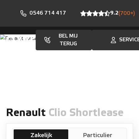
0546 714 417
9.2
(700+)
BEL MIJ
SERVIC
Aanbod
TERUG
Renault
Clio Shortlease
Zakelijk
Particulier