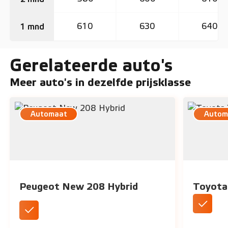
610
630
640
1 mnd
Gerelateerde auto's
Meer auto's in dezelfde prijsklasse
Automaat
Autom
Peugeot New 208 Hybrid
Toyota
Leverbaa