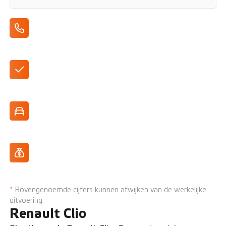
Apple CarPlay/Android Auto
Leverbaar in verschillende kleuren
Standaard geleverd als 5 deurs
Zuinige TCe 90 motor
*
Bovengenoemde cijfers kunnen afwijken van de werkelijke
uitvoering.
Renault Clio