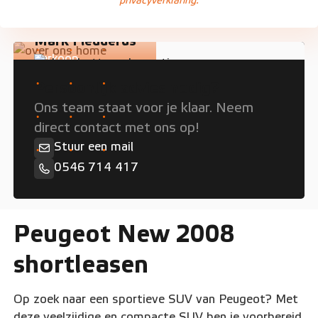
privacyverklaring.
Mark Fledderus
Verkoop
Persoonlijk advies nodig?
Ons team staat voor je klaar. Neem
direct contact met ons op!
Stuur een mail
0546 714 417
Peugeot New 2008
shortleasen
Op zoek naar een sportieve SUV van Peugeot? Met
deze veelzijdige en compacte SUV ben je voorbereid