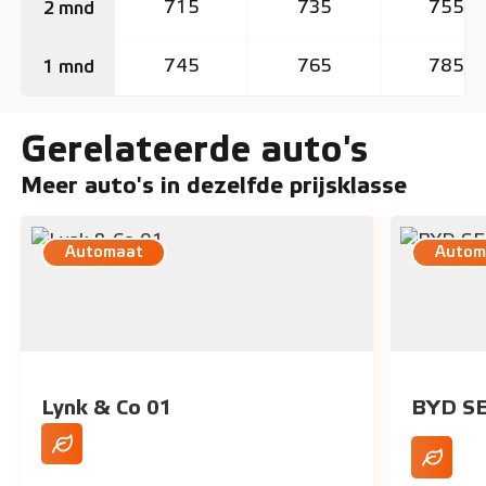
715
735
755
2 mnd
745
765
785
1 mnd
Gerelateerde auto's
Meer auto's in dezelfde prijsklasse
Automaat
Autom
Lynk & Co 01
BYD SE