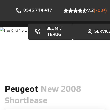
0546 714 417
9.2
(700+)
BEL MIJ
SERVIC
Aanbod
TERUG
Peugeot
New 2008
Shortlease