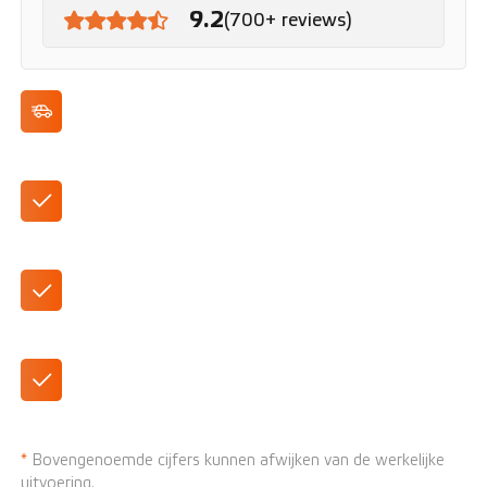
9.2
(700+ reviews)
Cruise Control
LED koplampen
Airconditioning
Anti Blokkeer Systeem
*
Bovengenoemde cijfers kunnen afwijken van de werkelijke
uitvoering.