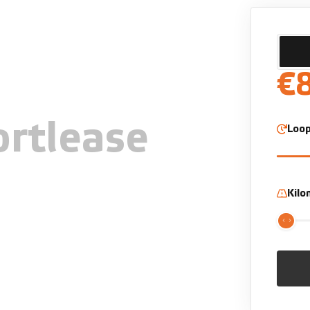
€
rtlease
Loop
Kil
actieradius (WLTP)