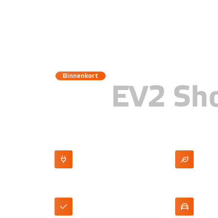
Binnenkort
KIA
EV2 Sho
100% elektrisch
Tot 453 km 