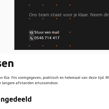
Persoonlijk advies nodig?
Ons team staat voor je klaar. Neem di
Stuur een mail
0546 714 417
sen
 Kia: fris vormgegeven, praktisch en helemaal van deze tijd. M
 de langere afstanden ertussendoor.
ingedeeld