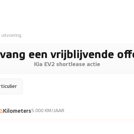
 uitvoering.
vang een vrijblijvende off
Kia EV2 shortlease actie
 excl. BTW
ticulier
Kilometers
5.000 KM/JAAR