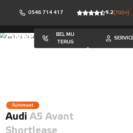
0546 714 417
9.2
(700+)
BEL MIJ
SERVIC
Aanbod
TERUG
Automaat
Audi
A5 Avant
Shortlease