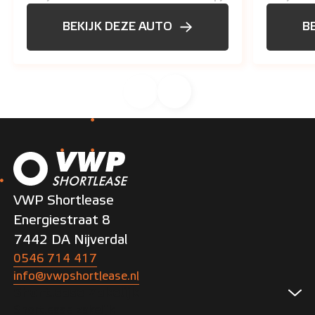
BEKIJK DEZE AUTO
B
VWP Shortlease
Energiestraat 8
7442 DA Nijverdal
0546 714 417
info@vwpshortlease.nl
Shortlease Zakelijk
Shortlease zakelijk