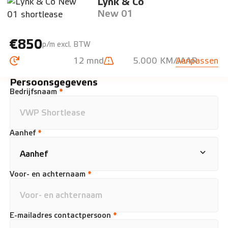
Lynk & Co
New 01
€850
p/m excl. BTW
12 mnd
5.000 KM/JAAR
Aanpassen
Persoonsgegevens
Bedrijfsnaam
*
Aanhef
*
Voor- en achternaam
*
E-mailadres contactpersoon
*