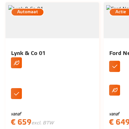
Automaat
Actie
Lynk & Co 01
Ford N
PHEV met tot wel 75 km
Standaar
elektrische range
Plug-In 
Ruime SUV met 5 zitplaatsen
vanaf
vanaf
€ 659
€ 64
excl. BTW