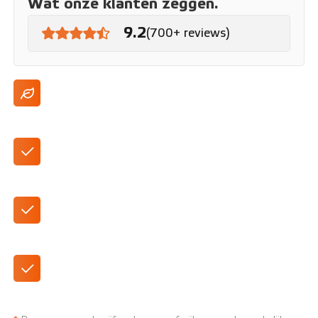
Wat onze klanten zeggen.
9.2
(700+ reviews)
PHEV met tot wel 75 km elektrische range
Standaard geleverd als automaat
Ruime SUV
Verkrijgbaar in versies 'Core' en 'More"