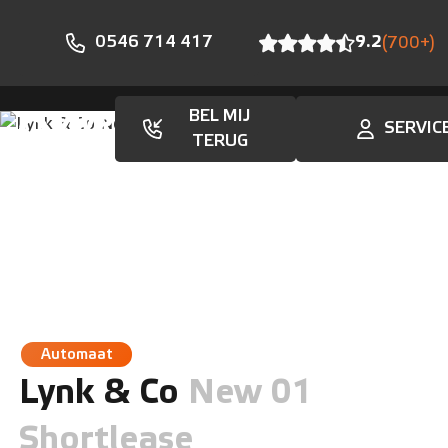
0546 714 417
9.2
(700+)
BEL MIJ
SERVIC
Aanbod
TERUG
Automaat
Lynk & Co
New 01
Shortlease