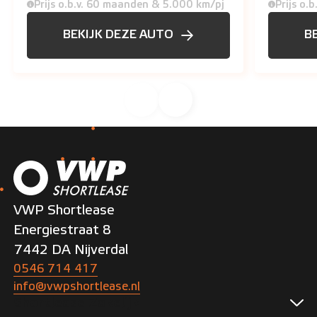
Prijs o.b.v. 60 maanden & 5.000 km/pj
Prijs o.
BEKIJK DEZE AUTO
B
VWP Shortlease
Energiestraat 8
7442 DA Nijverdal
0546 714 417
info@vwpshortlease.nl
Shortlease Zakelijk