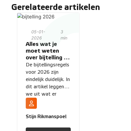
Gerelateerde artikelen
05-01-
3
2026
min
Alles wat je
moet weten
over bijtelling in
2026
De bijtellingsregels
voor 2026 zijn
eindelijk duidelijk. In
dit artikel leggen
we uit wat er
verandert, wat dit
betekent voor jouw
portemonnee, en
Stijn Rikmanspoel
hoe je met
shortlease slim