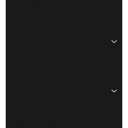
Bedrijfswagens
Flex lease
Shortlease ZZP
Korte termijn lease
Merken
Shortlease Privé
Privé aanbod
Over privé shortlease
Auto huren
Auto abonnement
Brommobiel
Shortlease zonder BKR
Klantenservice
Veelgestelde vragen
Contact
Disclaimer
Toegankelijkheidsverklaring
Algemene Voorwaarden