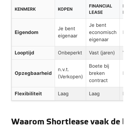
FINANCIAL
FU
KENMERK
KOPEN
LEASE
LE
Je bent
Je bent
Eigendom
economisch
Le
eigenaar
eigenaar
Looptijd
Onbeperkt
Vast (jaren)
Va
Boete bij
n.v.t.
Opzegbaarheid
breken
Ho
(Verkopen)
contract
Flexibiliteit
Laag
Laag
La
Waarom Shortlease vaak de be