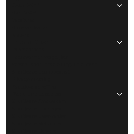
Over VWP
Over VWP
Vacatures
Onze werkwijze
Nieuws
Informatieve links
Innameproces
Leasevormen vergelijken
Verschil shortlease en reguliere lease
Shortlease begrippenlijst
Privacyverklaring
Pseudo-eindheffing
Populaire locaties
Shortlease Amsterdam
Shortlease Groningen
Shortlease Leeuwarden
Shortlease Rotterdam
Shortlease Utrecht