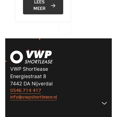
LEES
kunt inspelen op de
MEER
nieuwe regels voor
bijtelling op
elektrische, hybride
en benzineauto's.
VWP Shortlease
Energiestraat 8
7442 DA Nijverdal
0546 714 417
info@vwpshortlease.nl
Shortlease Zakelijk
Shortlease zakelijk
Zakelijk aanbod