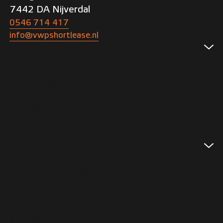
7442 DA Nijverdal
0546 714 417
info@vwpshortlease.nl
Shortlease Zakelijk
Shortlease zakelijk
Zakelijk aanbod
Bedrijfswagens
Flex lease
Shortlease ZZP
Korte termijn lease
Merken
Shortlease Privé
Privé aanbod
Over privé shortlease
Auto huren
Auto abonnement
Brommobiel
Shortlease zonder BKR