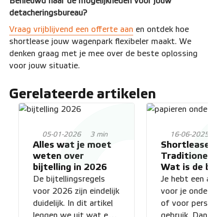
Benieuwd naar de mogelijkheden voor jouw
detacheringsbureau?
Vraag vrijblijvend een offerte aan
en ontdek hoe
shortlease jouw wagenpark flexibeler maakt. We
denken graag met je mee over de beste oplossing
voor jouw situatie.
Gerelateerde artikelen
05-01-2026
3 min
16-06-2025
Alles wat je moet
Shortlease v
weten over
Traditionele
bijtelling in 2026
Wat is de b
keuze voor 
De bijtellingsregels
Je hebt een au
voor 2026 zijn eindelijk
voor je onder
duidelijk. In dit artikel
of voor persoon
leggen we uit wat er
gebruik. Dan k