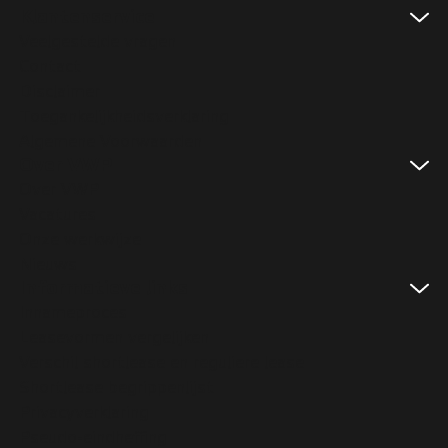
Klantenservice
Veelgestelde vragen
Contact
Disclaimer
Toegankelijkheidsverklaring
Algemene Voorwaarden
Over VWP
Over VWP
Vacatures
Onze werkwijze
Nieuws
Informatieve links
Innameproces
Leasevormen vergelijken
Verschil shortlease en reguliere lease
Shortlease begrippenlijst
Privacyverklaring
Pseudo-eindheffing