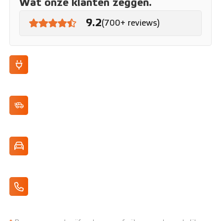
Wat onze klanten zeggen.
9.2
(700+ reviews)
Volledig elektrisch
Adaptive Cruise Control
Tot 370 km actieradius (WLTP)
Apple CarPlay/Android Auto