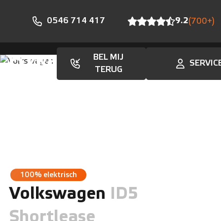
0546 714 417
9.2
(700+)
BEL MIJ
SERVIC
Aanbod
TERUG
100% elektrisch
Volkswagen
ID5
Shortlease