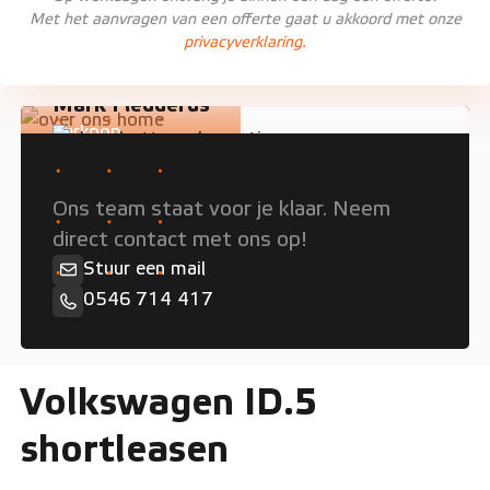
Met het aanvragen van een offerte gaat u akkoord met onze
privacyverklaring.
Mark Fledderus
Verkoop
Persoonlijk advies nodig?
Ons team staat voor je klaar. Neem
direct contact met ons op!
Stuur een mail
0546 714 417
Volkswagen ID.5
shortleasen