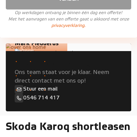
Op werkdagen ontvang je binnen één dag een offerte!
Met het aanvragen van een offerte gaat u akkoord met onze
privacyverklaring.
Mark Fledderus
Verkoop
Persoonlijk advies nodig?
Ons team staat voor je klaar. Neem
direct contact met ons op!
Stuur een mail
0546 714 417
Skoda Karoq shortleasen