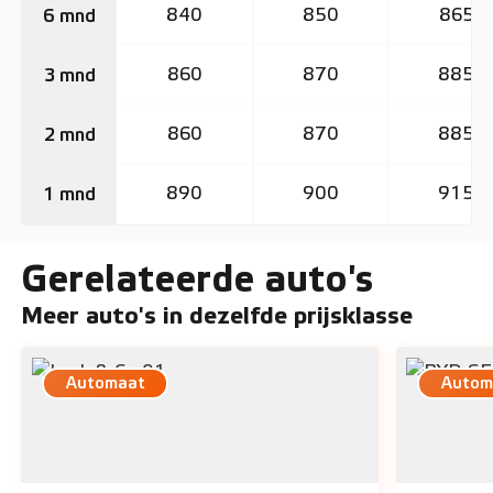
840
850
865
6 mnd
860
870
885
3 mnd
860
870
885
2 mnd
890
900
915
1 mnd
Gerelateerde auto's
Meer auto's in dezelfde prijsklasse
Automaat
Autom