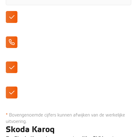
Leverbaar in verschillende uitvoeringen
Apple CarPlay/Android Auto
Ruime SUV
Airconditioning
*
Bovengenoemde cijfers kunnen afwijken van de werkelijke
uitvoering.
Skoda Karoq