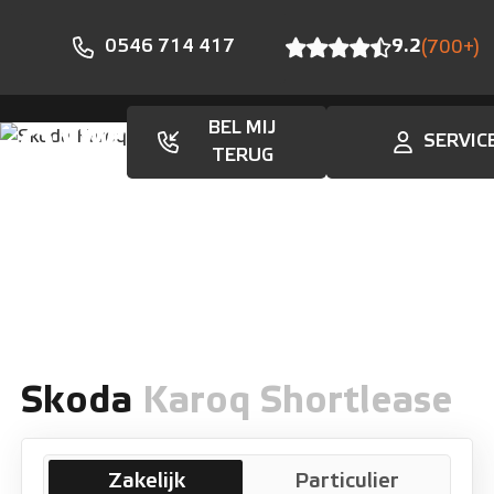
0546 714 417
9.2
(700+)
BEL MIJ
SERVIC
Aanbod
TERUG
Skoda
Karoq Shortlease
Zakelijk
Particulier