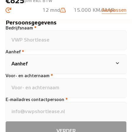
€825
p/m excl. BTW
12 mnd
15.000 KM/JAAR
Aanpassen
Persoonsgegevens
Bedrijfsnaam
*
Aanhef
*
Voor- en achternaam
*
E-mailadres contactpersoon
*
VERDER