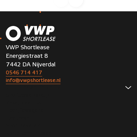
VWP Shortlease
Energiestraat 8
7442 DA Nijverdal
0546 714 417
info@vwpshortlease.nl
Shortlease Zakelijk
Shortlease zakelijk
Zakelijk aanbod
Bedrijfswagens
Flex lease
Shortlease ZZP
Korte termijn lease