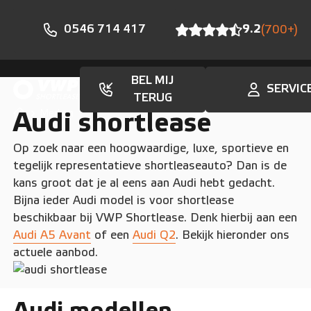
0546 714 417
9.2
(700+)
BEL MIJ
SERVIC
TERUG
Merken
Audi shortlease
Op zoek naar een hoogwaardige, luxe, sportieve en
tegelijk representatieve shortleaseauto? Dan is de
kans groot dat je al eens aan Audi hebt gedacht.
Bijna ieder Audi model is voor shortlease
beschikbaar bij VWP Shortlease. Denk hierbij aan een
Audi A5 Avant
of een
Audi Q2
. Bekijk hieronder ons
actuele aanbod.