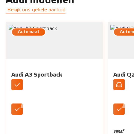
Audi modellen
Bekijk ons gehele aanbod
Automaat
Autom
Audi A3 Sportback
Audi Q
Standaard geleverd als automaat
Premium 
Leverbaar in verschillende
Standaar
uitvoeringen
vanaf