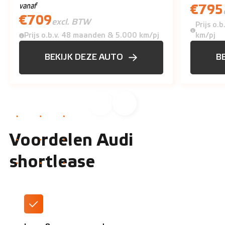
€
795
vanaf
€
709
excl. BTW
Prijs o.
Prijs o.b.v. 48 maanden & 5.000 km/pj
km/pj
BEKIJK DEZE AUTO
B
Voordelen Audi
shortlease