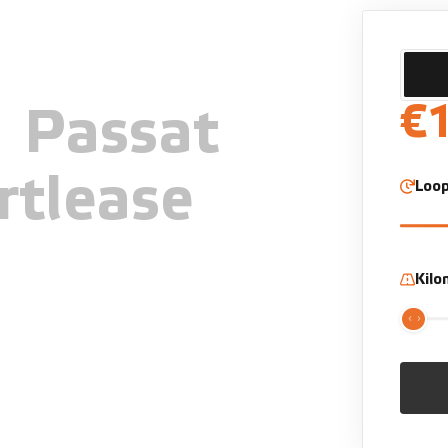
€
n
Passat
rtlease
Loop
Kil
n