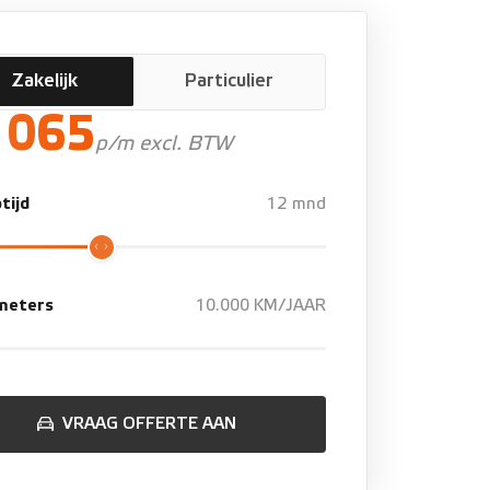
Zakelijk
Particulier
1065
p/m excl. BTW
tijd
12 mnd
ometers
10.000 KM/JAAR
VRAAG OFFERTE AAN