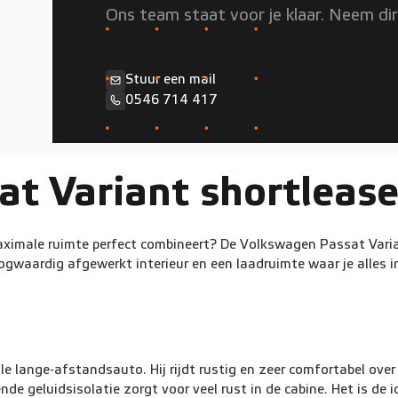
Ons team staat voor je klaar. Neem di
Stuur een mail
0546 714 417
t Variant shortleas
maximale ruimte perfect combineert? De Volkswagen Passat Varia
oogwaardig afgewerkt interieur en een laadruimte waar je alles i
lange-afstandsauto. Hij rijdt rustig en zeer comfortabel over d
de geluidsisolatie zorgt voor veel rust in de cabine. Het is de i