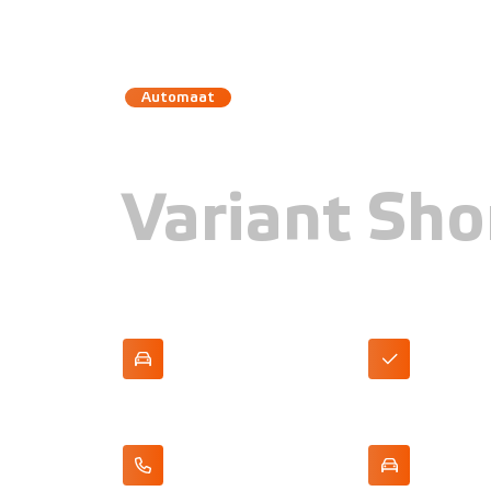
Automaat
Volkswage
Variant Sho
Ruime stationwagon
LED koplampe