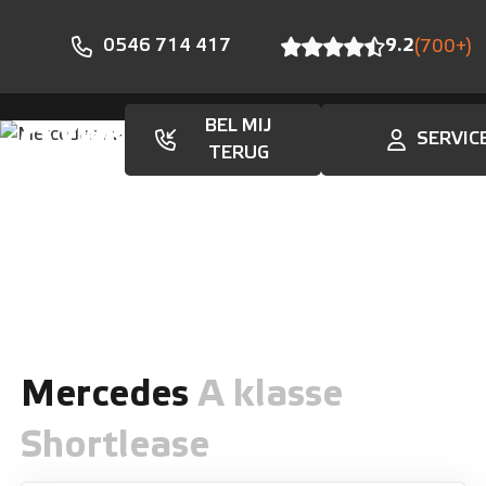
0546 714 417
9.2
(700+)
BEL MIJ
SERVIC
Aanbod
TERUG
Mercedes
A klasse
Shortlease