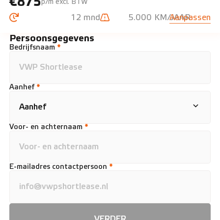
€875
p/m excl. BTW
12 mnd
5.000 KM/JAAR
Aanpassen
Persoonsgegevens
Bedrijfsnaam
*
Aanhef
*
Voor- en achternaam
*
E-mailadres contactpersoon
*
VERDER