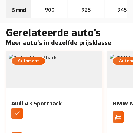
900
925
945
6 mnd
Gerelateerde auto's
Meer auto's in dezelfde prijsklasse
Automaat
Autom
Audi A3 Sportback
BMW Ne
Standaard geleverd als automaat
Dynamisc