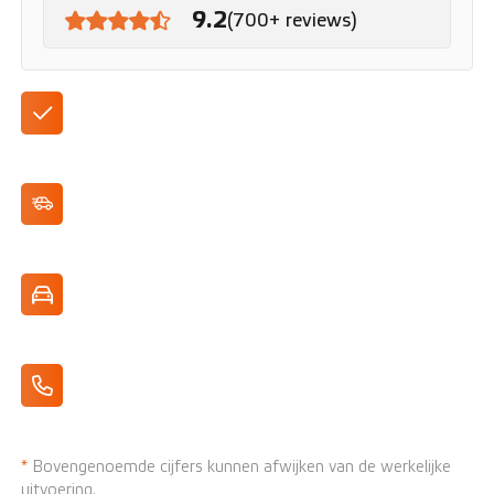
9.2
(700+ reviews)
Premium interieur met sfeerverlichting
Adaptive Cruise Control
MBUX infotainment met spraakbesturing
Apple CarPlay/Android Auto
*
Bovengenoemde cijfers kunnen afwijken van de werkelijke
uitvoering.