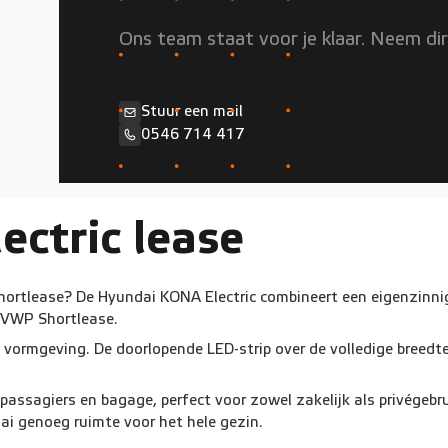
Persoonlijk advies nodig?
Ons team staat voor je klaar. Neem di
Stuur een mail
0546 714 417
ctric lease
 shortlease? De Hyundai KONA Electric combineert een eigenzinn
j VWP Shortlease.
he vormgeving. De doorlopende LED-strip over de volledige breed
passagiers en bagage, perfect voor zowel zakelijk als privégebru
ai genoeg ruimte voor het hele gezin.