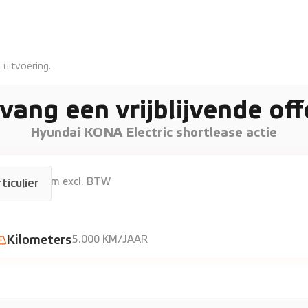
 uitvoering.
vang een vrijblijvende off
Hyundai KONA Electric shortlease actie
€920
p/m excl. BTW
ticulier
Kilometers
5.000 KM/JAAR