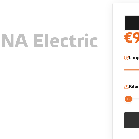
€
NA Electric
Loop
Kil
riving Assist