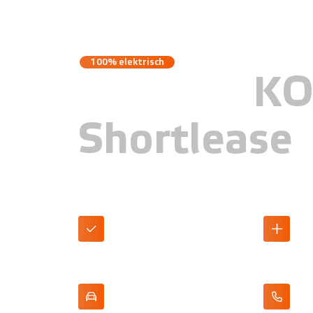
100% elektrisch
Hyundai
KO
Shortlease
Tot 514 km actieradius
Highway D