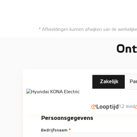
*
Afbeeldingen kunnen afwijken van de werkelijke
Ont
Hyundai
Zakelijk
Par
KONA Electric
Looptijd
12 mnd
Persoonsgegevens
Bedrijfsnaam
*