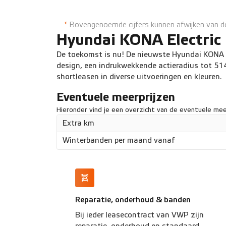
Snelladen tot 80% in 41 minuten
Apple Car
*
Bovengenoemde cijfers kunnen afwijken van de 
Hyundai KONA Electric
De toekomst is nu! De nieuwste Hyundai KONA El
design, een indrukwekkende actieradius tot 51
shortleasen in diverse uitvoeringen en kleuren.
Eventuele meerprijzen
Hieronder vind je een overzicht van de eventuele meer
Extra km
Winterbanden per maand vanaf
Reparatie, onderhoud & banden
Bij ieder leasecontract van VWP zijn