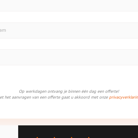
Op werkdagen ontvang je binnen één dag een offerte!
et het aanvragen van een offerte gaat u akkoord met onze
privacyverklari