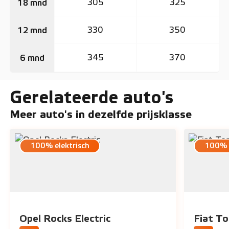
305
325
18 mnd
330
350
12 mnd
345
370
6 mnd
Gerelateerde auto's
Meer auto's in dezelfde prijsklasse
100% elektrisch
100% e
Opel Rocks Electric
Fiat To