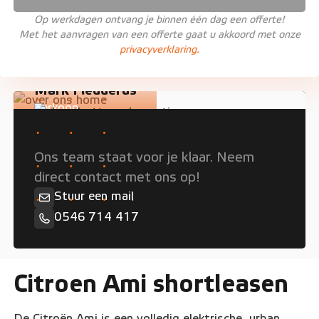
Op werkdagen ontvang je binnen één dag een offerte!
Met het aanvragen van een offerte gaat u akkoord met onze
privacyverklaring.
Mark Fledderus
Verkoop
Persoonlijk advies nodig?
Ons team staat voor je klaar. Neem
direct contact met ons op!
Stuur een mail
0546 714 417
Citroen Ami shortleasen
De Citroën Ami is een volledig elektrische, urban