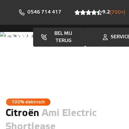
0546 714 417
9.2
(700+)
BEL MIJ
SERVIC
Aanbod
TERUG
100% elektrisch
Citroën
Ami Electric
Shortlease