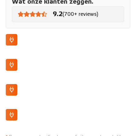
Wat onze klanten zeggen.
9.2
(700+ reviews)
100% Elektrisch rijden vanaf je 16e
Stopcontact-laden, geen laadpaal nodig
75 km actieradius
100% opgeladen in 4 uur