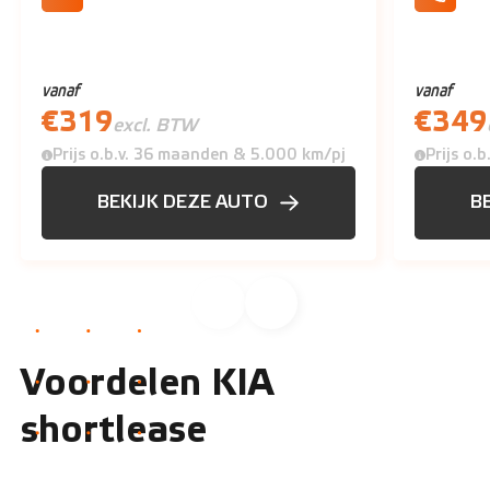
Cruise Control
Apple Ca
vanaf
vanaf
€
319
€
349
excl. BTW
Prijs o.b.v. 36 maanden & 5.000 km/pj
Prijs o.
BEKIJK DEZE AUTO
B
Voordelen KIA
shortlease