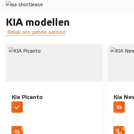
KIA modellen
Bekijk ons gehele aanbod
Kia Picanto
Kia Ne
DAB+ Radio
Cruise C