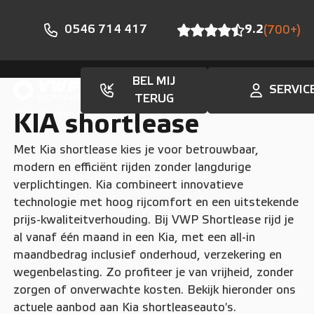
0546 714 417
9.2
(700+)
BEL MIJ
SERVIC
TERUG
Merken
KIA shortlease
Met Kia shortlease kies je voor betrouwbaar,
modern en efficiënt rijden zonder langdurige
verplichtingen. Kia combineert innovatieve
technologie met hoog rijcomfort en een uitstekende
prijs-kwaliteitverhouding. Bij VWP Shortlease rijd je
al vanaf één maand in een Kia, met een all-in
maandbedrag inclusief onderhoud, verzekering en
wegenbelasting. Zo profiteer je van vrijheid, zonder
zorgen of onverwachte kosten. Bekijk hieronder ons
actuele aanbod aan Kia shortleaseauto's.