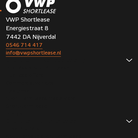
VWP Shortlease
Energiestraat 8
7442 DA Nijverdal
0546 714 417
info@vwpshortlease.nl
Short-term business leasing
Business short-term lease
Business offers
Commercial vehicles
Flex lease
Short-term lease freelancers
Short-term lease
Brands
Short-term private lease
Private offers
About private short-term lease