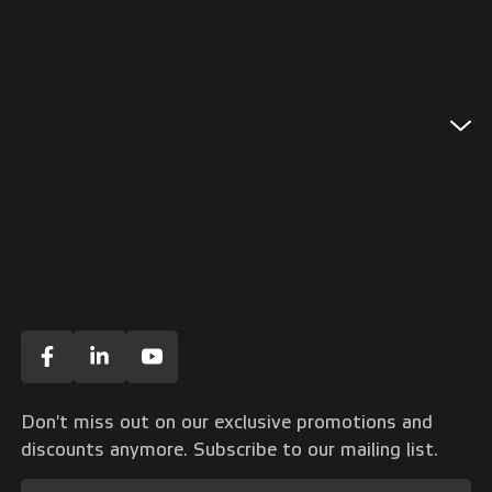
Difference between short-term and standard lease
Glossary
Privacy statement
Pseudo-eindheffing
Popular locations
Short-term lease Amsterdam
Short-term lease Groningen
Short-term lease Leeuwarden
Short-term lease Rotterdam
Short-term lease Utrecht
Short-term lease Zwolle
All locations
Exclusive promotions
Don't miss out on our exclusive promotions and
discounts anymore. Subscribe to our mailing list.