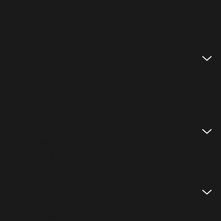
Rent a car
Car subscription
Microcars
Short-term lease without credit check
Customer service
FAQ
Contact
Disclaimer
Accessibility statement
Terms and conditions
About VWP
About VWP
Job openings
Our approach
News
Informative links
Return process
Compare lease types