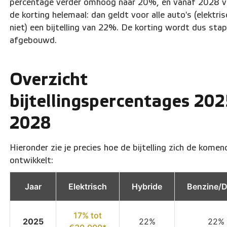
percentage verder omhoog naar 20%, en vanaf 2028 v
de korting helemaal: dan geldt voor alle auto's (elektris
niet) een bijtelling van 22%. De korting wordt dus sta
afgebouwd.
Overzicht
bijtellingspercentages 202
2028
Hieronder zie je precies hoe de bijtelling zich de komen
ontwikkelt:
Jaar
Elektrisch
Hybride
Benzine/D
17% tot
2025
22%
22%